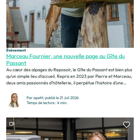
Évènement
Marceau Fournier, une nouvelle page au Gîte du
Passant
Au cœur des alpages du Reposoir, le Gîte du Passant est bien plus
qu’un simple lieu d’accueil. Repris en 2023 par Pierre et Marceau,
deux amis passionnés d’hôtellerie, il perpétue l’histoire d’une
ancienne ferme d’alpage devenue un lieu de partage, de
rencontres et de célébrations. Ils nous ouvrent les portes de leur
Par apetit, publié le 21 Juil 2026
univers et nous...
Temps de lecture : 4 min.
Ce contenu contient une vidéo
Ajou