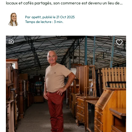
locaux et cafés partagés, son commerce est devenu un lieu de
rencontres et de convivialité au cœur du village. Je suis Aline
Varache, gérante de l’épicerie-café de la Lyre à Saint-
Par apetit, publié le 21 Oct 2025
Sigismond. Une idée qui a fait son...
Temps de lecture : 3 min.
Ce contenu contient une galerie photo
Ajou