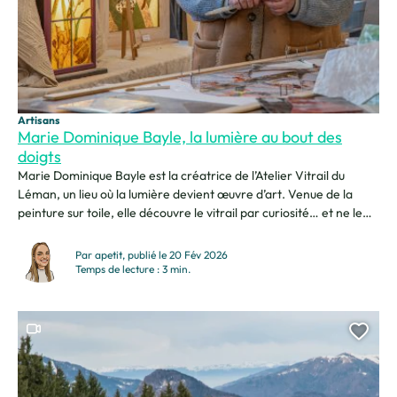
Artisans
Marie Dominique Bayle, la lumière au bout des
doigts
Marie Dominique Bayle est la créatrice de l’Atelier Vitrail du
Léman, un lieu où la lumière devient œuvre d’art. Venue de la
peinture sur toile, elle découvre le vitrail par curiosité… et ne le
quitte plus. Son parcours atypique l’a menée à relever des défis,
notamment en tant que femme dans un métier encore marqué...
Par apetit, publié le 20 Fév 2026
Temps de lecture : 3 min.
Ce contenu contient une vidéo
Ajou