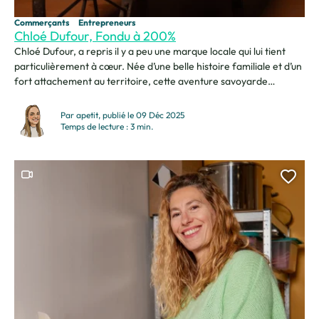
Commerçants
Entrepreneurs
Chloé Dufour, Fondu à 200%
Chloé Dufour, a repris il y a peu une marque locale qui lui tient
particulièrement à cœur. Née d’une belle histoire familiale et d’un
fort attachement au territoire, cette aventure savoyarde
continue aujourd’hui entre tradition et passion. Chloé avance
avec fierté pour faire rayonner ce projet… et une surprise arrive
Par apetit, publié le 09 Déc 2025
bientôt à Scionzier ! Moi,...
Temps de lecture : 3 min.
Ce contenu contient une vidéo
Ajou