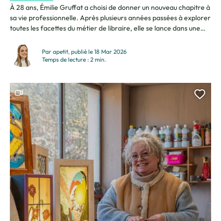
À 28 ans, Émilie Gruffat a choisi de donner un nouveau chapitre à
sa vie professionnelle. Après plusieurs années passées à explorer
toutes les facettes du métier de libraire, elle se lance dans une
aventure personnelle : ouvrir sa propre librairie indépendante
« Au sommet des mots » à Cluses. Entre passion des livres, envie
Par apetit, publié le 18 Mar 2026
de créer...
Temps de lecture : 2 min.
Ce contenu contient une vidéo
Ajou