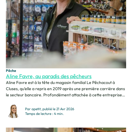
Pêche
Aline Favre, au paradis des pêcheurs
Aline Favre est à la tête du magasin familial Le Pêchacout à
Cluses, qu’elle a repris en 2019 après une première carrière dans
le secteur bancaire. Profondément attachée à cette entreprise
transmise de génération en génération, elle perpétue aujourd’hui
une histoire familiale riche, entourée de ses proches. Passionnée
Par apetit, publié le 21 Avr 2026
par la relation client et le contact avec la...
Temps de lecture : 4 min.