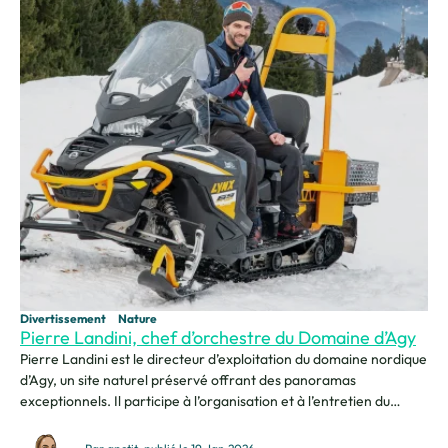
Divertissement
Nature
Pierre Landini, chef d’orchestre du Domaine d’Agy
Pierre Landini est le directeur d’exploitation du domaine nordique
d’Agy, un site naturel préservé offrant des panoramas
exceptionnels. Il participe à l’organisation et à l’entretien du
domaine tout au long de l’année. En hiver, le site est
principalement dédié au ski de fond, avec des pistes adaptées à