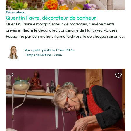
Décorateur
Quentin Favre, décorateur de bonheur
Quentin Favre est organisateur de mariages, d’événements
privés et fleuriste décorateur, originaire de Nancy-sur-Cluses.
Passionné par son métier, il aime la diversité de chaque saison et
chaque client, qui rendent chaque projet unique. Ce qu’il préfère :
voir l’émotion des mariés quand leur grand jour prend vie. Fier de
Par apetit, publié le 17 Avr 2025
la Haute-Savoie, il ne se verrait...
Temps de lecture : 2 min.
Ce contenu contient une vidéo
Ajou