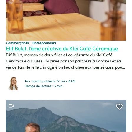
Commerçants
Entrepreneurs
Elif Bulut, l’âme créative du Kleï Café Céramique
Elif Bulut, maman de deux filles et co-gérante du Kleï Café
Céramique à Cluses. Inspirée par son parcours à Londres et sa
vie de famille, elle a imaginé un lieu chaleureux, pensé aussi pour
les parents et les enfants. Très attachée à sa ville natale, c’est
naturellement à Cluses qu’elle a choisi d’ouvrir son café....
Par apetit, publié le 19 Juin 2025
Temps de lecture : 3 min.
Ce contenu contient une vidéo
Ajou