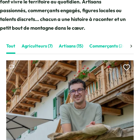
font vivre le territoire au quotidien. Artisans
passionnés, commerçants engagés, figures locales ou
talents discrets… chacun a une histoire à raconter et un
petit bout de montagne dans le cœur.
Liste des filtres
Tout
Agriculteurs
(7)
Artisans
(15)
Commerçants
(24)
Déc
Filtrer sur tout
Filtrer sur Agriculteurs (7 résultats)
Filtrer sur Artisans (15 résultats)
Filtrer sur Commerçants (2
Filt
Ce contenu contient une vidéo
Ajou