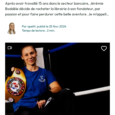
Après avoir travaillé 15 ans dans le secteur bancaire, Jérémie
Boddèle décide de racheter la librairie à son fondateur, par
passion et pour faire perdurer cette belle aventure. Je m’appelle
Jérémie Boddèle, je suis propriétaire de la librairie Cédille depuis
14 ans. Un lieu où chacun trouve son bonheur La librairie Cédille
Par apetit, publié le 25 Nov 2024
est généraliste :...
Temps de lecture : 2 min.
Ce contenu contient une vidéo
Ajou