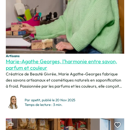
Artisans
Marie-Agathe Georges, l’harmonie entre savon,
parfum et couleur
Créatrice de Beauté Givrée, Marie Agathe-Georges fabrique
des savons artisanaux et cosmétiques naturels en saponification
à froid. Passionnée par les parfums et les couleurs, elle conçoit
ses produits avec des ingrédients bio. Installée près du Site
économique des Lacs de Thyez, elle y trouve un soutien précieux
Par apetit, publié le 20 Nov 2025
pour développer son activité. Bonjour, je m’appelle Marie...
Temps de lecture : 3 min.
Ce contenu contient une vidéo
Ajou