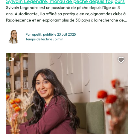
Sylvain Legendre, mordu de pêche depuis toujours
Sylvain Legendre est un passionné de pêche depuis l’âge de 3
ans. Autodidacte, il a affiné sa pratique en rejoignant des clubs à
l’adolescence et en explorant plus de 30 pays à la recherche de
nouvelles façons de pêcher. Pour lui, la pêche est bien plus qu’un
loisir : c’est une véritable aventure. Il encourage...
Par apetit, publié le 23 Juil 2025
Temps de lecture : 3 min.
Ce contenu contient une vidéo
Ajou