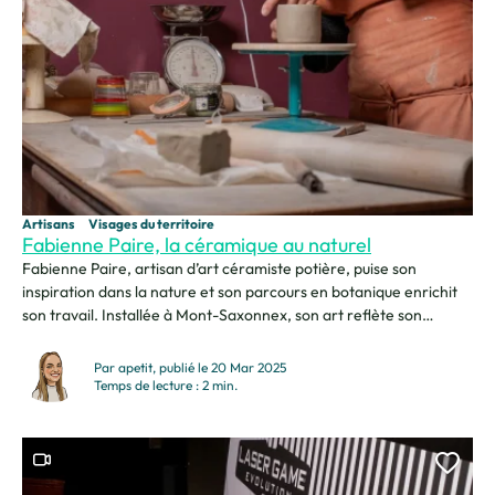
Artisans
Visages du territoire
Fabienne Paire, la céramique au naturel
Fabienne Paire, artisan d’art céramiste potière, puise son
inspiration dans la nature et son parcours en botanique enrichit
son travail. Installée à Mont-Saxonnex, son art reflète son
attachement aux matières brutes et aux empreintes naturelles.
Je suis Fabienne Paire et je suis artisan d’art céramiste potière.
Par apetit, publié le 20 Mar 2025
L’éclat du grès blanc Je façonne une argile de...
Temps de lecture : 2 min.
Ce contenu contient une vidéo
Ajou