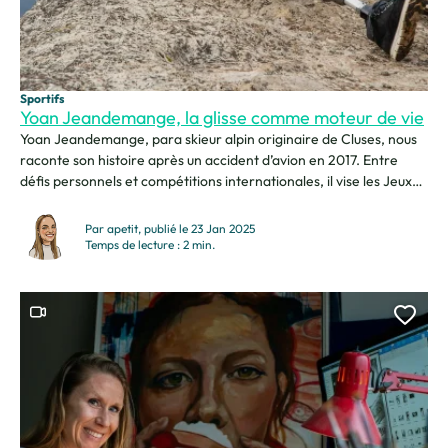
Sportifs
Yoan Jeandemange, la glisse comme moteur de vie
Yoan Jeandemange, para skieur alpin originaire de Cluses, nous
raconte son histoire après un accident d’avion en 2017. Entre
défis personnels et compétitions internationales, il vise les Jeux
Paralympiques de 2026. Je m’appelle Yoan Jeandemange, j’ai 33
ans et je fais du para ski alpin. LE ski comme motivation En juillet
Par apetit, publié le 23 Jan 2025
2017, j’ai été victime...
Temps de lecture : 2 min.
Ce contenu contient une vidéo
Ajou