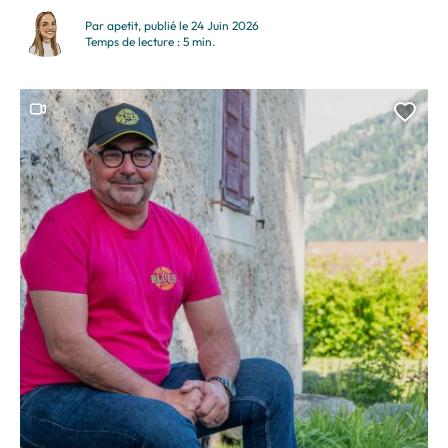
et sur la transmission progressive de son savoir-faire. Elle
Par apetit, publié le 24 Juin 2026
partage ici sa vision d’une imprimerie de proximité...
Temps de lecture : 5 min.
Ce contenu contient une vidéo
Ajou