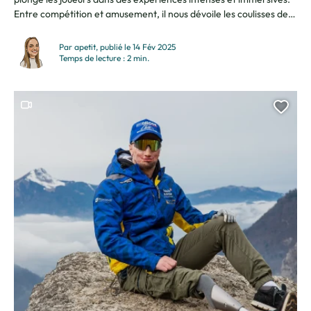
Entre compétition et amusement, il nous dévoile les coulisses de
cette aventure laser ! Je m’appelle Corentin Anchisi, j’ai 30 ans et
je suis responsable de salle au Laser Game de Scionzier.
Par apetit, publié le 14 Fév 2025
SCIONZIER COMME TERRAIN...
Temps de lecture : 2 min.
Ce contenu contient une vidéo
Ajou