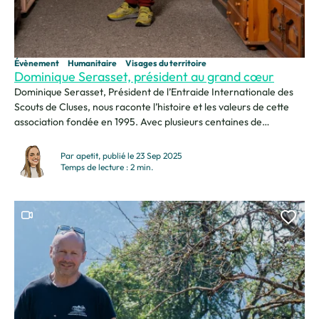
Évènement
Humanitaire
Visages du territoire
Dominique Serasset, président au grand cœur
Dominique Serasset, Président de l’Entraide Internationale des
Scouts de Cluses, nous raconte l’histoire et les valeurs de cette
association fondée en 1995. Avec plusieurs centaines de
bénévoles mobilisés, l’équipe organise chaque semaine des
ventes solidaires dont les bénéfices soutiennent des actions
Par apetit, publié le 23 Sep 2025
humanitaires à travers le monde. Je suis Dominique Serasset,
Temps de lecture : 2 min.
Président de l’Entraide Internationale des...
Ce contenu contient une vidéo
Ajou