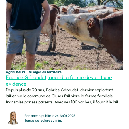
Agriculteurs
Visages du territoire
Fabrice Géroudet, quand la ferme devient une
évidence
Depuis plus de 30 ans, Fabrice Géroudet, dernier exploitant
laitier sur la commune de Cluses fait vivre la ferme familiale
transmise par ses parents. Avec ses 100 vaches, il fournit le lait
qui sert à la fabrication du reblochon laitier à la Coopérative
fruitière en Val d’Arly. Je m’appelle Fabrice Géroudet, j’ai 54 ans
Par apetit, publié le 26 Août 2025
et...
Temps de lecture : 3 min.