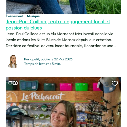
Évènement
Musique
Jean-Paul Cailloce, entre engagement local et
passion du blues
Jean-Paul Cailloce est un élu Marnerot très investi dans la vie
locale et dans les Nuits Blues de Marnaz depuis leur création.
Derrière ce festival devenu incontournable, il coordonne une
organisation massive portée par les élus, les bénévoles et les
services municipaux. Pour lui, l’événement repose avant tout sur
Par apetit, publié le 22 Mai 2026
l’humain, la convivialité et le plaisir...
Temps de lecture : 5 min.
Ce contenu contient une vidéo
Ce contenu contient une galerie photo
Ajou