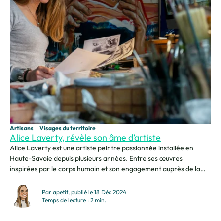
Artisans
Visages du territoire
Alice Laverty, révèle son âme d’artiste
Alice Laverty est une artiste peintre passionnée installée en
Haute-Savoie depuis plusieurs années. Entre ses œuvres
inspirées par le corps humain et son engagement auprès de la
jeunesse, elle partage un regard sensible et profond sur l’art et la
liberté d’expression. Je m’appelle Alice Laverty, je suis artiste
Par apetit, publié le 18 Déc 2024
peintre. J’ai quitté Paris pour m’installer dans...
Temps de lecture : 2 min.