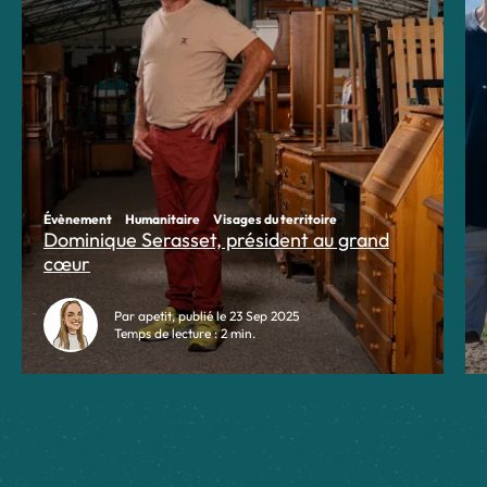
Évènement
Humanitaire
Visages du territoire
Dominique Serasset, président au grand
cœur
Par apetit, publié le 23 Sep 2025
Temps de lecture : 2 min.