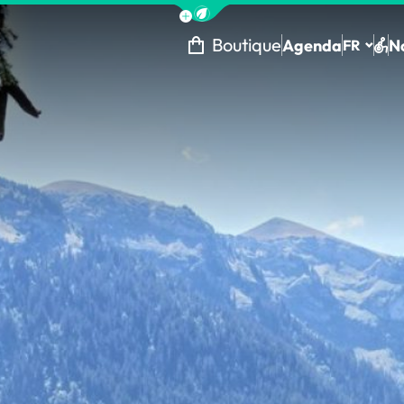
Afficher la barre de navigation 
Boutique
Agenda
N
FR
Tou