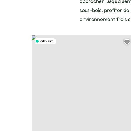
approcher jusqu’à senti
sous-bois, profiter de
environnement frais su
Le Lac Bénit – Randonnée, © Charles Savouret
OUVERT
A