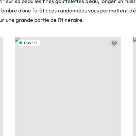
r sur sa peau les fines gouttelettes d’eau, longer un ruis
 l’ombre d’une forêt : ces randonnées vous permettent d’
r une grande partie de l’itinéraire.
Les balcons du Reposoir – Randonnée, © J. Hudry
F
OUVERT
jouter cette page au carnet de voyage ?
Ajouter