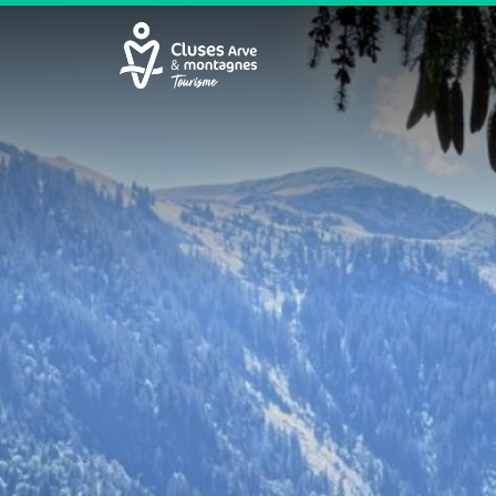
Cluses Arve &amp; montagnes