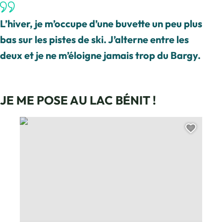
L’hiver, je m’occupe d’une buvette un peu plus
bas sur les pistes de ski. J’alterne entre les
deux et je ne m’éloigne jamais trop du Bargy.
JE ME POSE AU LAC BÉNIT !
Buvette du lac Bénit – « Chez Bastian », © CAMT
Ajoute