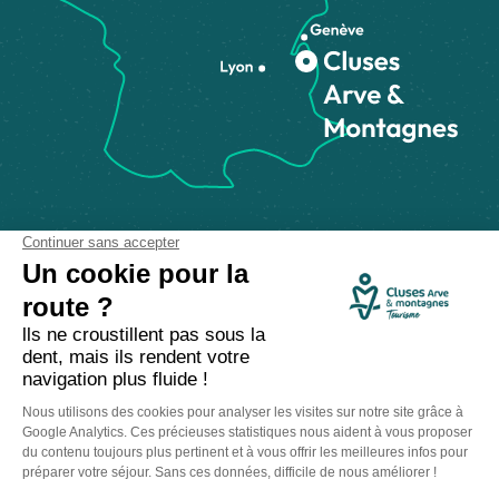
Comment venir ?
Made with
by
IRIS Interactive
Mentions légales
-
Politique de confidentialité
-
Plan du site
-
Accessibilité numérique
-
Gestion des cookies
Ce site est protégé par reCAPTCHA. Les
règles de confidentialité
et les
conditions d'utilisation
de Google s'appliquent.