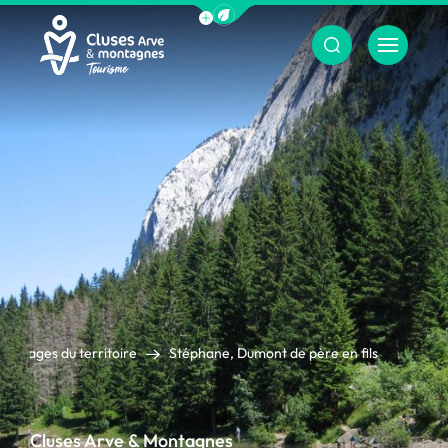
Afficher la barre de navigation du m
Menu
Cluses Arve &amp; montagnes
Visages du territoire
Stéphane, Dumont de père en fils
Cluses Arve & Montagnes