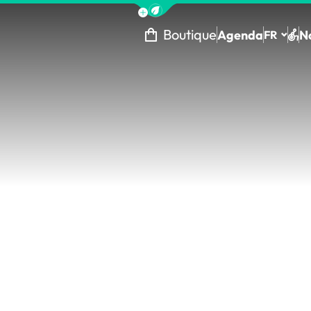
Afficher la barre de navigation 
Boutique
Agenda
N
FR
Tou