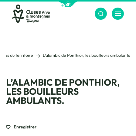
Afficher la barre de navigation du m
Menu
Cluses Arve &amp; montagnes
ages du territoire
L’alambic de Ponthior, les bouilleurs ambulants.
L’ALAMBIC DE PONTHIOR,
LES BOUILLEURS
AMBULANTS.
Enregistrer