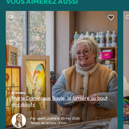
VOUS AIMEREZ AUSSI
Ce contenu contient une vidéo
C
Ajoute
Artisans
Marie Dominique Bayle, la lumière au bout
des doigts
Par apetit, publié le 20 Fév 2026
Temps de lecture : 3 min.