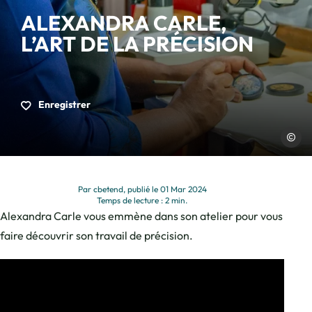
ALEXANDRA CARLE,
L’ART DE LA PRÉCISION
Enregistrer
Charles
Par cbetend, publié le 01 Mar 2024
Temps de lecture : 2 min.
Alexandra Carle vous emmène dans son atelier pour vous
faire découvrir son travail de précision.