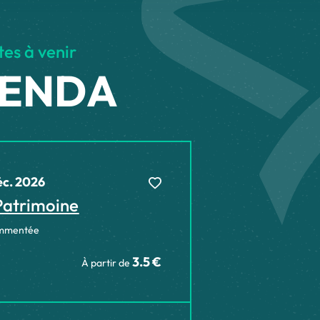
es à venir
ENDA
éc. 2026
 Patrimoine
Ajouter cette page au carnet
commentée
3.5 €
À partir de