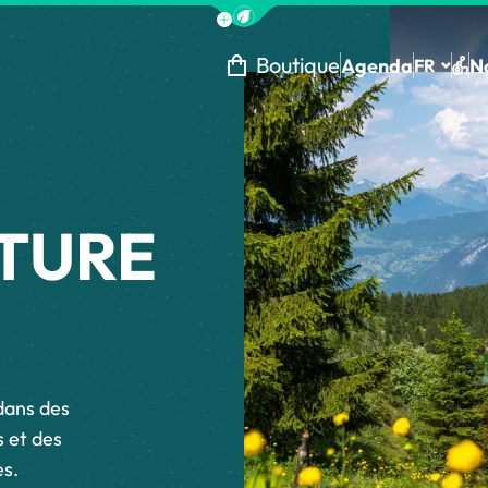
Afficher la barre de navigation 
Boutique
Agenda
N
FR
Tou
E &AMP; MONTA
TURE
dans des
 et des
es.