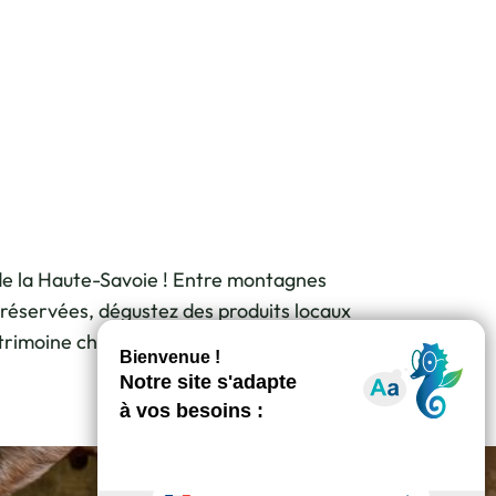
 de la Haute-Savoie ! Entre montagnes
préservées, dégustez des produits locaux
rimoine chargé d’histoire.
Ajouter cette page au c