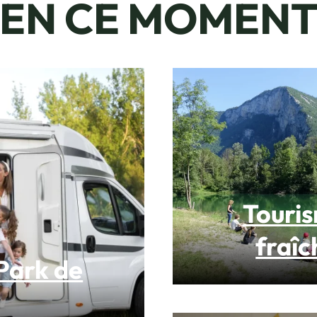
EN CE MOMEN
Touris
fraîc
Park de