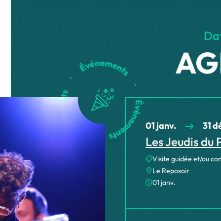
Dat
AG
01 janv.
31 d
Les Jeudis du
Visite guidée et/ou 
Le Reposoir
01 janv.