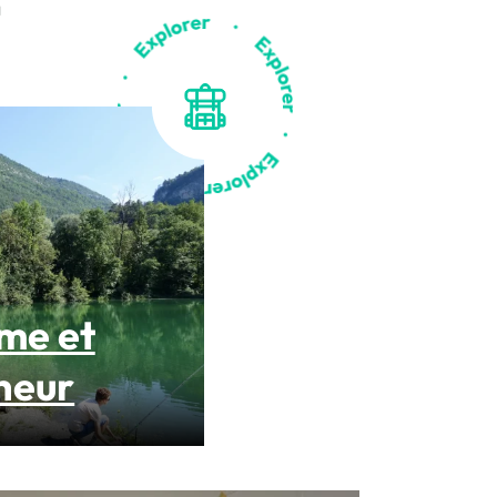
T
me et
heur