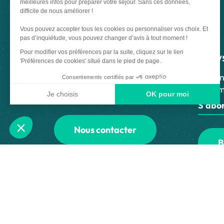
CLUSES ARVE & MONTAGNES
TOURISME
News
21 Grande Rue, 74300 Cluses
04 50 96 69 69
Abonn
inform
Laissez-nous votre avis
S'abo
Nous contacter
B
Nos bureaux
Nos stations
Espac
Made with
by
IRIS Interactive
Mentions
Ce site est protégé par reCAPTCHA. Les
règles de confidentialit