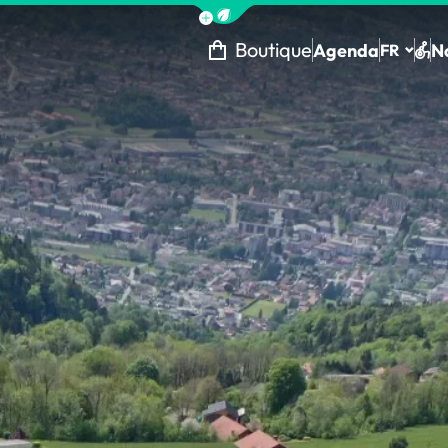
Afficher la barre de navigation 
Boutique
Agenda
N
FR
Tou