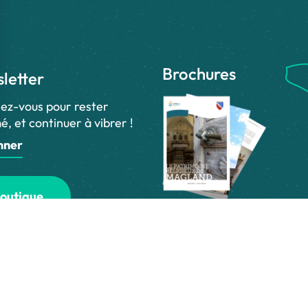
Brochures
letter
ez-vous pour rester
é, et continuer à vibrer !
nner
outique
e presse
Espace pro
Toutes les brochures
 légales
-
Politique de confidentialité
-
Plan du site
-
Accessibilité numérique
-
Gesti
é
et les
conditions d'utilisation
de Google s'appliquent.