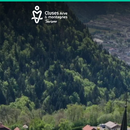
Cluses Arve &amp; montagnes