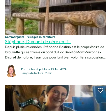
Commerçants
Visages du territoire
Stéphane, Dumont de père en fils
Depuis plusieurs années, Stéphane Bastian est le propriétaire de
la buvette qui se trouve au bord du Lac Bénit à Mont-Saxonnex.
Discret de nature, il partage pourtant bien volontiers sa passion
pour le lac, le Bargy et son village, à condition d’y prêter une
oreille attentive. Rencontre avec ce dumont passionné… La règle
Par frichard, publié le 10 Avr 2024
des 3...
Temps de lecture : 2 min.
Ajou