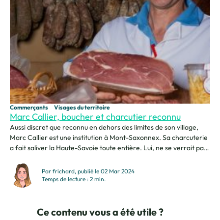
Commerçants
Visages du territoire
Marc Callier, boucher et charcutier reconnu
Aussi discret que reconnu en dehors des limites de son village,
Marc Callier est une institution à Mont-Saxonnex. Sa charcuterie
a fait saliver la Haute-Savoie toute entière. Lui, ne se verrait pas
vivre ailleurs, loin de son village. Rencontre avec cette figure du
cru, haute en couleurs, qui nous partage avec passion son métier.
Par frichard, publié le 02 Mar 2024
Une...
Temps de lecture : 2 min.
Ce contenu vous a été utile ?