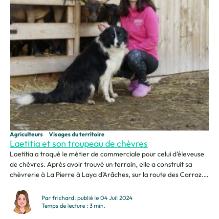
Agriculteurs
Visages du territoire
Laetitia et son troupeau de chèvres
Laetitia a troqué le métier de commerciale pour celui d’éleveuse
de chèvres. Après avoir trouvé un terrain, elle a construit sa
chèvrerie à La Pierre à Laya d’Arâches, sur la route des Carroz.
Vers une reconversion saine et proche de la nature « Un jour, j’ai
a eu un déclic et j’ai décidé de me reconvertir....
Par frichard, publié le 04 Juil 2024
Temps de lecture : 3 min.