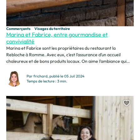
Commerçants
Visages du territoire
Marina et Fabrice, entre gourmandise et
convivialité
Marina et Fabrice sont les propriétaires du restaurant la
Rebloche à Romme. Avec eux, c’est l’assurance d’un accueil
chaleureux et de bons produits locaux. On aime l’ambiance qui
règne dans cet endroit, entre locaux habitués des lieux et gens de
passage ravis de se retrouver dans un cadre aussi privilégié…
Par frichard, publié le 05 Juil 2024
bienvenue à la Rebloche ! Quand...
Temps de lecture : 3 min.
Ajou