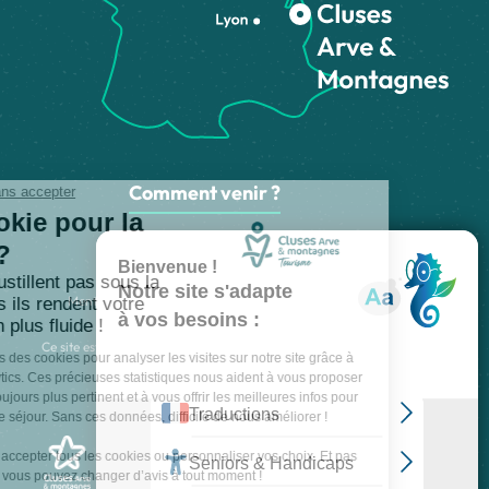
Comment venir ?
Made with
by
IRIS Interactive
Mentions légales
-
Politique de confidentialité
-
Plan du site
-
Accessibilité numérique
-
Gestion des cookies
Ce site est protégé par reCAPTCHA. Les
règles de confidentialité
et les
conditions d'utilisation
de Google s'appliquent.