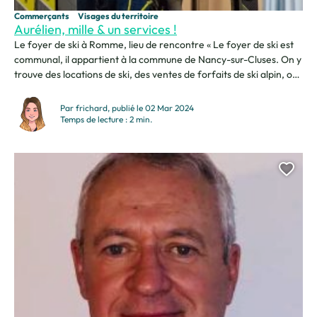
Commerçants
Visages du territoire
Aurélien, mille & un services !
Le foyer de ski à Romme, lieu de rencontre « Le foyer de ski est
communal, il appartient à la commune de Nancy-sur-Cluses. On y
trouve des locations de ski, des ventes de forfaits de ski alpin, on
a du snack et du bar. » Polyvalence et écoute « Je suis régisseur, je
m’occupe du foyer au niveau...
Par frichard, publié le 02 Mar 2024
Temps de lecture : 2 min.
Ajou