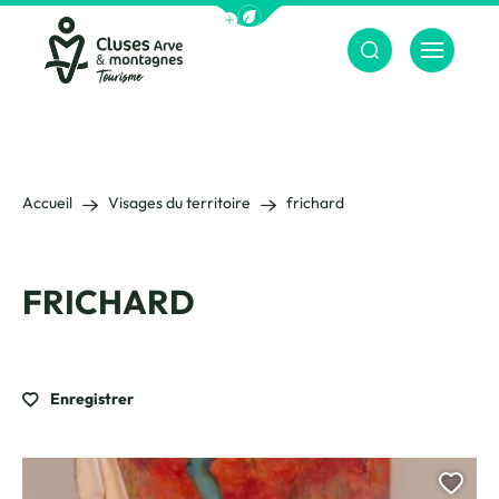
Afficher la barre de navigation du m
Menu
Cluses Arve &amp; montagnes
Accueil
Visages du territoire
frichard
FRICHARD
Enregistrer
Ajou