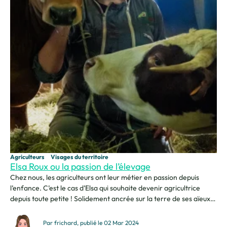
Agriculteurs
Visages du territoire
Elsa Roux ou la passion de l’élevage
Chez nous, les agriculteurs ont leur métier en passion depuis
l’enfance. C’est le cas d’Elsa qui souhaite devenir agricultrice
depuis toute petite ! Solidement ancrée sur la terre de ses aïeux,
Elsa est une jeune femme qui sait ce qu’elle veut. Encore
étudiante, elle compte reprendre la ferme familiale et la
Par frichard, publié le 02 Mar 2024