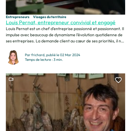
Entrepreneurs
Visages du territoire
Louis Pernat, entrepreneur convivial et engagé
Louis Pernat est un chef d’entreprise passionné et passionnant. Il
impulse avec beaucoup de dynamisme l’évolution quotidienne de
ses entreprises. La demande client au cœur de ses priorités, il ne
néglige jamais les aspects sociaux et écologiques de son activité.
Exemple avec le Precimask, créé lors du premier confinement.
Par frichard, publié le 02 Mar 2024
L’industrie 360°… « Je m’appelle Louis Pernat,...
Temps de lecture : 3 min.
Ce contenu contient une vidéo
Ajou