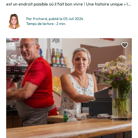
est un endroit paisible où il fait bon vivre ! Une histoire unique « Il y
a quelques années, je (Benoît) m’initie au yoga à Londres alors
que je suis encore...
Par frichard, publié le 05 Juil 2024
Temps de lecture : 2 min.
Ce contenu contient une vidéo
Ajou