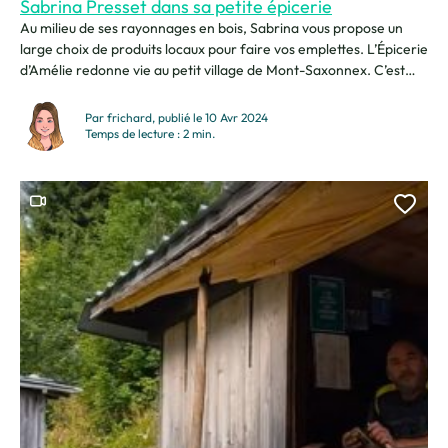
Sabrina Presset dans sa petite épicerie
Au milieu de ses rayonnages en bois, Sabrina vous propose un
large choix de produits locaux pour faire vos emplettes. L’Épicerie
d’Amélie redonne vie au petit village de Mont-Saxonnex. C’est
devenu un vrai commerce de proximité, un lieu de vie et de
convivialité. Une envie de changement « J’ai d’abord travaillé
Par frichard, publié le 10 Avr 2024
dans le domaine pharmaceutique pendant 27...
Temps de lecture : 2 min.
Ce contenu contient une vidéo
Ajou