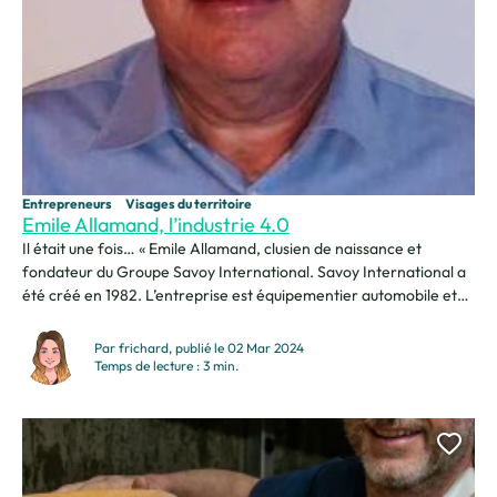
Entrepreneurs
Visages du territoire
Emile Allamand, l’industrie 4.0
Il était une fois… « Emile Allamand, clusien de naissance et
fondateur du Groupe Savoy International. Savoy International a
été créé en 1982. L’entreprise est équipementier automobile et
réalise 155 M€ de chiffre d’affaire. En Mars 2020, l’entreprise a
pris un tournant stratégique en lançant une fabrication de
Par frichard, publié le 02 Mar 2024
masques en France pour répondre à l’urgence sanitaire....
Temps de lecture : 3 min.
Ajou