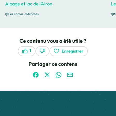
Alpage et lac de l’Airon
Le
Les Carroz-d'Arâches
M
Ce contenu vous a été utile ?
1
Enregistrer
Ce contenu vous a été utile
Ce contenu ne vous a pas été utile
Partager ce contenu
Partager sur Facebook (nouvelle fenêtre)
Partager sur X / Twitter (nouvelle fen
Partager sur WhatsApp
Partager par mail