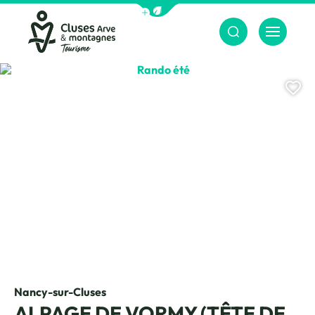
Afficher la barre de navigation du m
Menu
Cluses Arve &amp; montagnes
Rando été, © CAMT
Aj
Nancy-sur-Cluses
ALPAGE DE VORMY (TÊTE DE