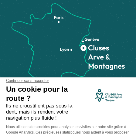
Comment venir ?
Made with
by
IRIS Interactive
Mentions légales
-
Politique de confidentialité
-
Plan du site
-
Accessibilité numérique
-
Gestion des cookies