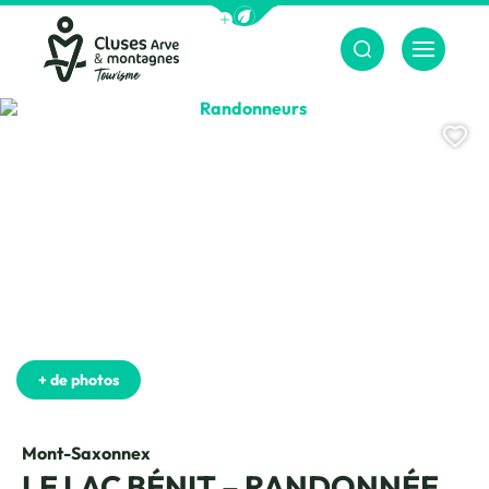
Afficher la barre de navigation du m
Menu
Cluses Arve &amp; montagnes
Randonneurs, © Charles Savouret
Aj
+ de photos
Mont-Saxonnex
LE LAC BÉNIT – RANDONNÉE