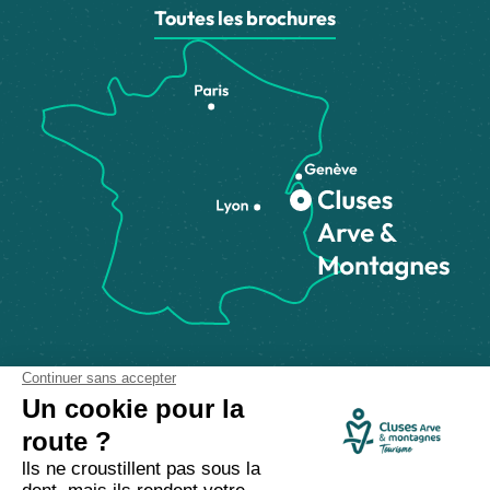
Toutes les brochures
Comment venir ?
Made with
by
IRIS Interactive
Mentions légales
-
Politique de confidentialité
-
Plan du site
-