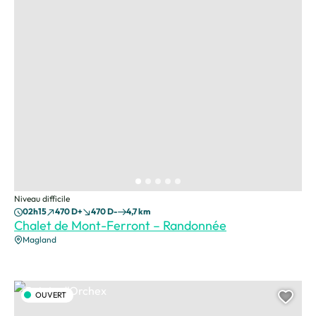
Niveau difficile
02h15
470 D+
470 D-
4,7 km
Chalet de Mont-Ferront – Randonnée
Magland
Pointe d'Orchex, © CAMT
OUVERT
Ajou