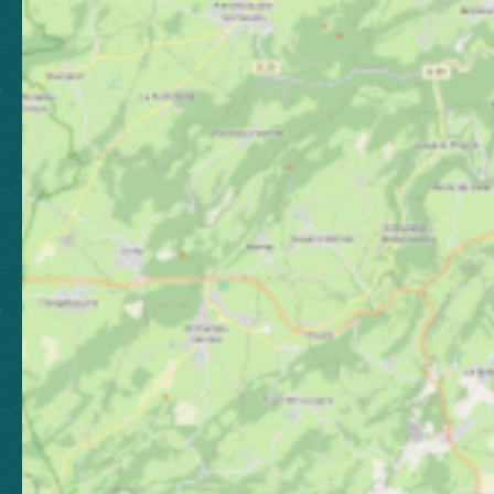
Nous contacter
Nos bureaux
Nos stations
Newsletter
Abonnez-vous pour rester
informé, et continuer à vibrer !
S'abonner
Boutique
Espace presse
Espace pro
Brochures