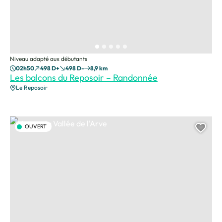
Niveau adapté aux débutants
02h50
498 D+
498 D-
8,9 km
Les balcons du Reposoir – Randonnée
Le Reposoir
Vue sur la Vallée de l'Arve, © CAMT
OUVERT
Ajou