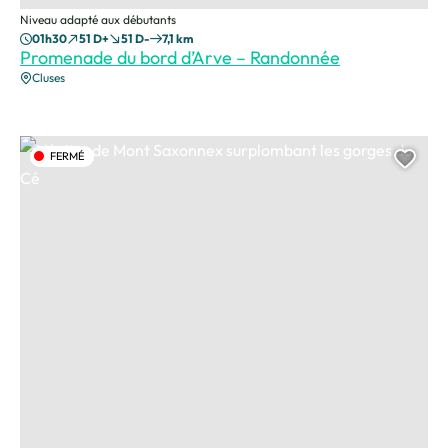
Niveau adapté aux débutants
01h30
51 D+
51 D-
7,1 km
Promenade du bord d’Arve – Randonnée
Cluses
L'église de Mont Saxonnex surplombant les gorges du Cé, © CAMT
FERMÉ
Ajou