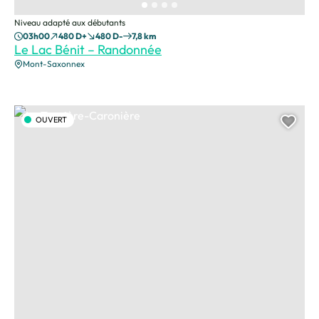
Niveau adapté aux débutants
03h00
480 D+
480 D-
7,8 km
Le Lac Bénit – Randonnée
Mont-Saxonnex
La Touvière-Caronière, © J. Hudry
OUVERT
Ajou