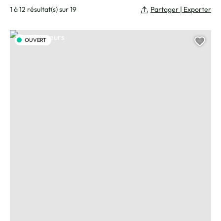
1 à 12 résultat(s) sur 19
Partager | Exporter
Randonneurs, © Charles Savouret
OUVERT
Ajou