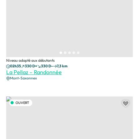
Niveau adapté aux débutants
02h35
330 D+
330 D-
7,3 km
La Pellaz – Randonnée
Mont-Saxonnex
Magland, © CAMT
OUVERT
Ajou