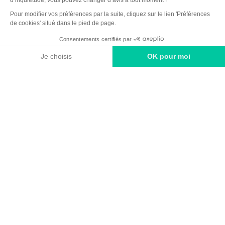
Comment venir ?
Made with
by
IRIS Interactive
Mentions légales
-
Politique de confidentialité
-
Plan du site
-
Accessibilité numérique
-
Gestion des cookies
Ce site est protégé par reCAPTCHA. Les
règles de confidentialité
et les
conditions d'utilisation
de Google s'appliquent.
Carte