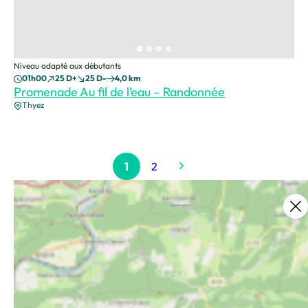
Niveau adapté aux débutants
01h00
25 D+
25 D-
4,0 km
Promenade Au fil de l’eau – Randonnée
Thyez
1
2
Ce contenu vous a été utile ?
6
Enregistrer
Ce contenu vous a été utile
Ce contenu ne vous a pas été utile
Partager ce contenu