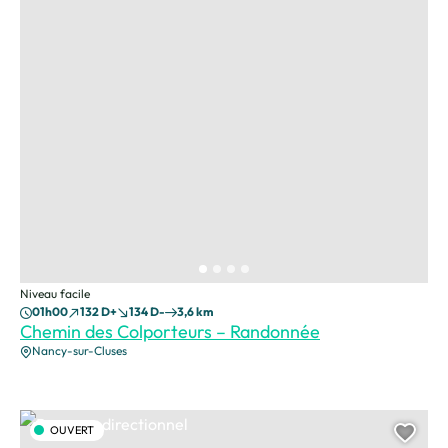
Niveau facile
01h00
132 D+
134 D-
3,6 km
Chemin des Colporteurs – Randonnée
Nancy-sur-Cluses
Panneau directionnel, © Cluses Arve & montagnes Tourisme
OUVERT
Ajou