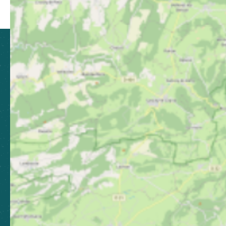
Partager sur Facebook (nouvelle fenêtre)
Partager sur X / Twitter (nouvelle fen
Partager sur WhatsApp
Partager par mail
CLUSES ARVE & MONTAGNES
TOURISME
21 Grande Rue, 74300 Cluses
04 50 96 69 69
Laissez-nous votre avis