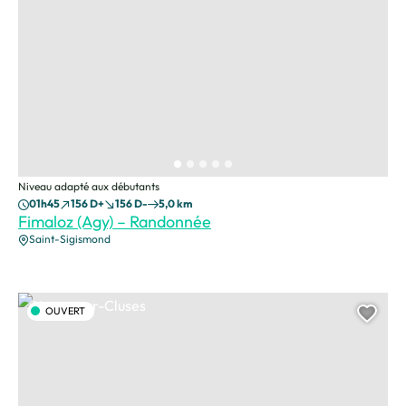
Niveau adapté aux débutants
01h45
156 D+
156 D-
5,0 km
Fimaloz (Agy) – Randonnée
Saint-Sigismond
Nancy-sur-Cluses, © Cluses Arve & montagnes Tourisme
OUVERT
Ajou