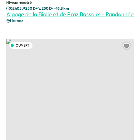
Niveau modéré
02h05
250 D+
250 D-
3,8 km
Alpage de la Biolle et de Praz Bassoux – Randonnée
Marnaz
Sentier, © CAMT
OUVERT
Ajou