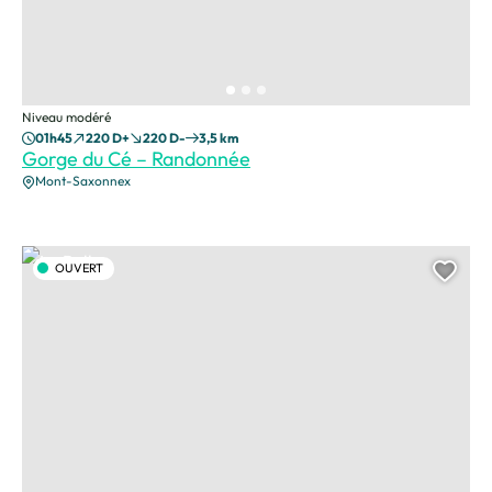
Niveau modéré
01h45
220 D+
220 D-
3,5 km
Gorge du Cé – Randonnée
Mont-Saxonnex
La Pellaz, © CAMT
OUVERT
Ajou