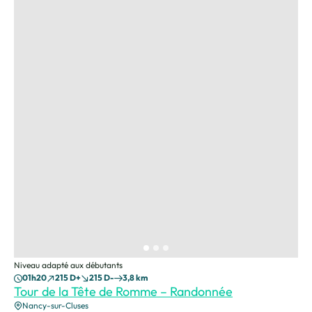
Niveau adapté aux débutants
01h20
215 D+
215 D-
3,8 km
Tour de la Tête de Romme – Randonnée
Nancy-sur-Cluses