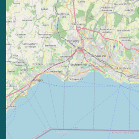
Nous contacter
Nos bureaux
Nos stations
Newsletter
Abonnez-vous pour rester
informé, et continuer à vibrer !
S'abonner
Boutique
Espace presse
Espace pro
Brochures