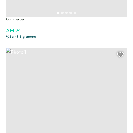
Commerces
AM 74
Saint-Sigismond
Photo 1
Ajou