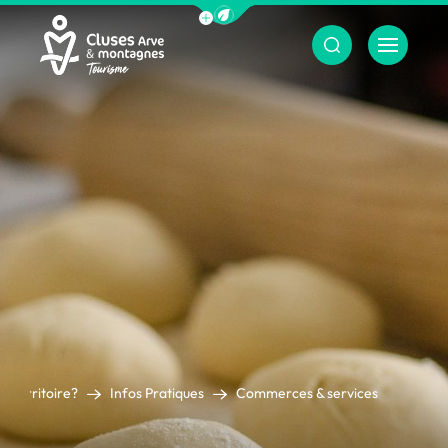
Afficher la barre de navigation du m
Menu
Cluses Arve &amp; montagnes
e territoire?
Infos Pratiques
Commerces & services