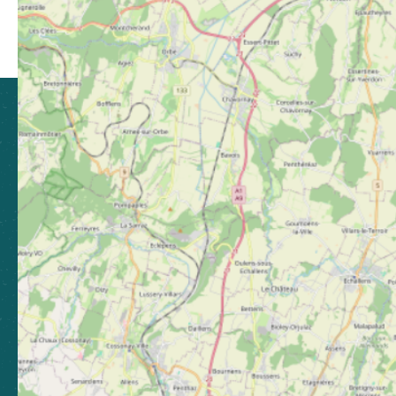
Partager sur Facebook (nouvelle fenêtre)
Partager sur X / Twitter (nouvelle fen
Partager sur WhatsApp
Partager par mail
CLUSES ARVE & MONTAGNES
TOURISME
21 Grande Rue, 74300 Cluses
04 50 96 69 69
Laissez-nous votre avis