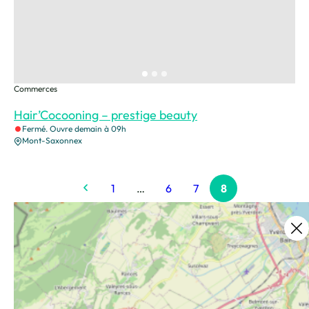
Commerces
Hair’Cocooning – prestige beauty
Fermé. Ouvre demain à 09h
Mont-Saxonnex
1
…
6
7
8
Ce contenu vous a été utile ?
Enregistrer
Ce contenu vous a été utile
Ce contenu ne vous a pas été utile
Partager ce contenu