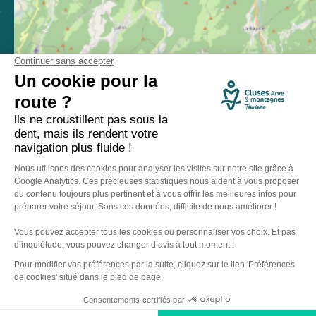
Comment venir ?
Made with
by
IRIS Interactive
Mentions légales
-
Politique de confidentialité
-
Plan du site
-
Accessibilité numérique
-
Gestion des cookies
Ce site est protégé par reCAPTCHA. Les
règles de confidentialité
et les
conditions d'utilisation
de Google s'appliquent.