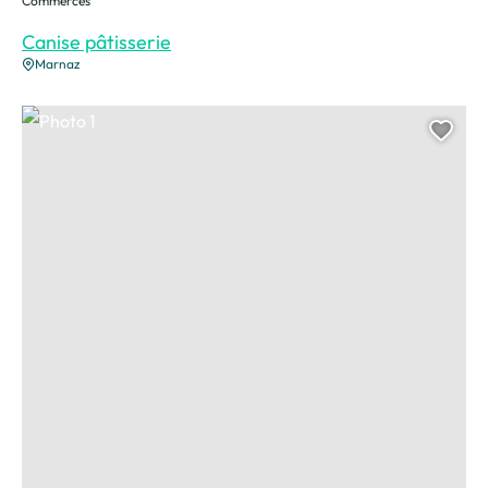
Commerces
Canise pâtisserie
Marnaz
Photo 1
Ajou