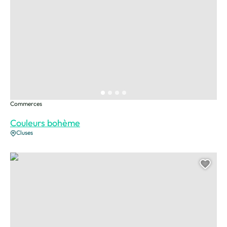
Commerces
Couleurs bohème
Cluses
Leli store, © Leli store
Ajou