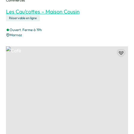
Commerces
Les Cau’cottes – Maison Cousin
Réservable en ligne
Ouvert. Ferme à 19h
Marnaz
Café, © TheChill_Coffee
Ajou