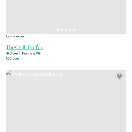
Commerces
TheChill_Coffee
Ouvert. Ferme à 19h
Cluses
Vitrine couleurs bohème, © CAMT
Ajou