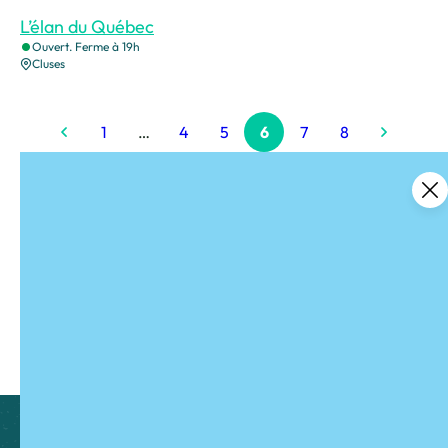
L’élan du Québec
Ouvert. Ferme à 19h
Cluses
1
…
4
5
6
7
8
Ce contenu vous a été utile ?
Enregistrer
Ce contenu vous a été utile
Ce contenu ne vous a pas été utile
Partager ce contenu
Partager sur Facebook (nouvelle fenêtre)
Partager sur X / Twitter (nouvelle fen
Partager sur WhatsApp
Partager par mail