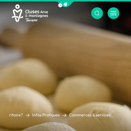
Afficher la barre de navigation du m
Menu
Cluses Arve &amp; montagnes
e territoire?
Infos Pratiques
Commerces & services