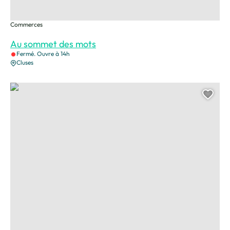
Commerces
Au sommet des mots
Fermé. Ouvre à 14h
Cluses
Librairie Cédille, © Librairie Cédille
Ajou