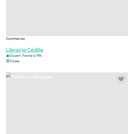
Commerces
Librairie Cédille
Ouvert. Ferme à 19h
Cluses
Planche à découper, © Laserium
Ajou