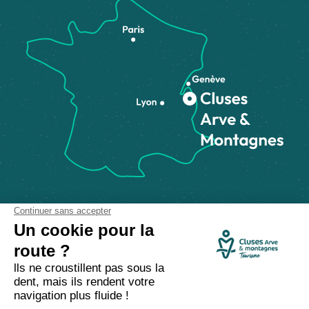
Comment venir ?
Made with
by
IRIS Interactive
Mentions légales
-
Politique de confidentialité
-
Plan du site
-
Accessibilité numérique
-
Gestion des cookies
Ce site est protégé par reCAPTCHA. Les
règles de confidentialité
et les