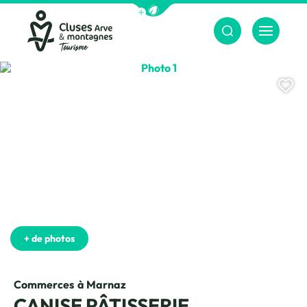
Afficher la barre de navigation du m
Menu
Cluses Arve &amp; montagnes
Photo 1
Aj
+ de photos
Commerces
à Marnaz
CANISE PÂTISSERIE