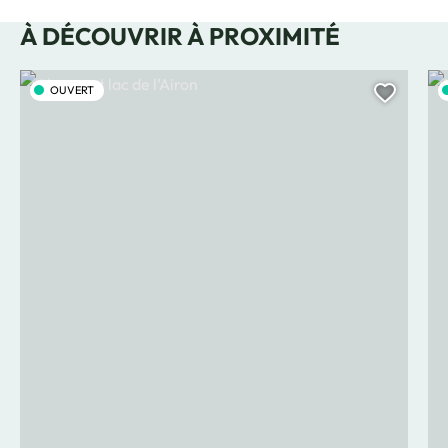
À DÉCOUVRIR À PROXIMITÉ
Alpage et lac de l’Airon, © Bouilleur de photos
Le 
OUVERT
Ajoute