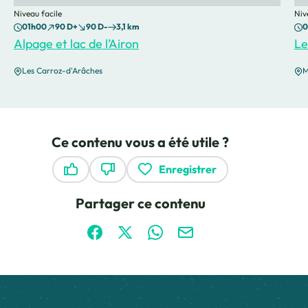
Niveau facile
Niv
01h00
90 D+
90 D-
3,1 km
0
Alpage et lac de l’Airon
Le
Les Carroz-d'Arâches
M
Ce contenu vous a été utile ?
Enregistrer
Ce contenu vous a été utile
Ce contenu ne vous a pas été utile
Partager ce contenu
Partager sur Facebook (nouvelle fenêtre)
Partager sur X / Twitter (nouvelle fen
Partager sur WhatsApp
Partager par mail