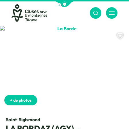
Afficher la barre de navigation du m
Menu
Cluses Arve &amp; montagnes
La Borde, © CAMT
Aj
+ de photos
Saint-Sigismond
LA BORDAZ (AGY) –