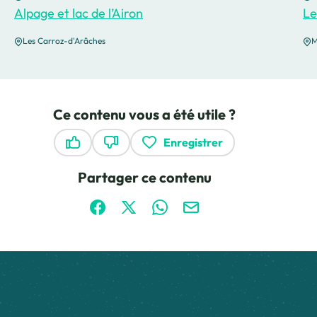
Alpage et lac de l’Airon
Le
Les Carroz-d'Arâches
M
Ce contenu vous a été utile ?
Enregistrer
Ce contenu vous a été utile
Ce contenu ne vous a pas été utile
Partager ce contenu
Partager sur Facebook (nouvelle fenêtre)
Partager sur X / Twitter (nouvelle fen
Partager sur WhatsApp
Partager par mail