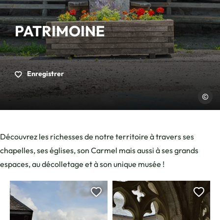
PATRIMOINE
Enregistrer
Charle
Découvrez les richesses de notre territoire à travers ses
chapelles, ses églises, son Carmel mais aussi à ses grands
espaces, au décolletage et à son unique musée !
Ajouter cette page au car
Ajou