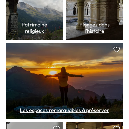
Patrimoine
Plongez dans
religieux
l’histoire
Ajou
Les espaces remarquables à préserver