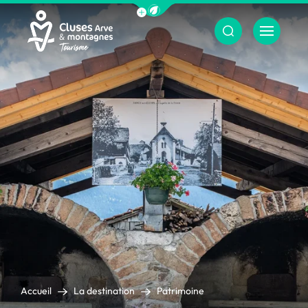
Afficher la barre de navigation du m
Menu
Cluses Arve &amp; montagnes
Accueil
La destination
Patrimoine