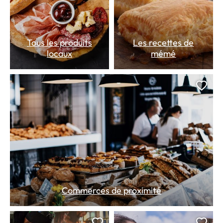
Tous les produits
Les recettes de
locaux
mémé
Ajou
Commerces de proximité