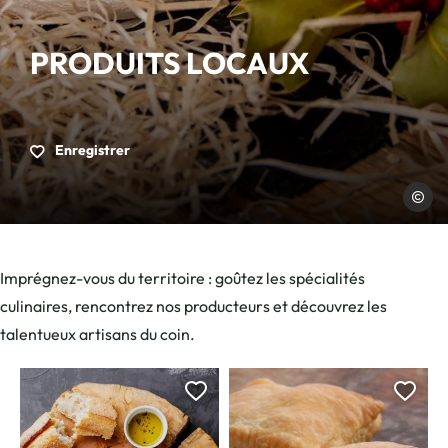
PRODUITS LOCAUX
Enregistrer
Charles
Imprégnez-vous du territoire : goûtez les spécialités
culinaires, rencontrez nos producteurs et découvrez les
talentueux artisans du coin.
Ajouter cette page au car
Ajou