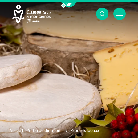
Afficher la barre de navigation du m
Menu
Cluses Arve &amp; montagnes
Accueil
La destination
Produits locaux