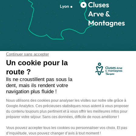
Comment venir ?
Made with
by
IRIS Interactive
Mentions légales
-
Politique de confidentialité
-
Plan du site
-
Accessibilité numérique
-
Gestion des cookies
Ce site est protégé par reCAPTCHA. Les
règles de confidentialité
et les
conditions d'utilisation
de Google s'appliquent.