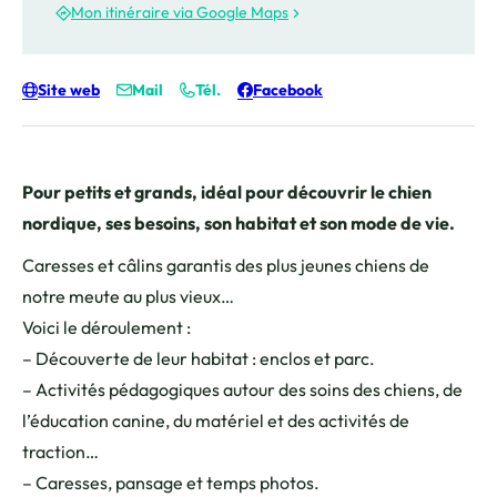
Instant câlin avec les chiens, © Les Granges de Heidi
Visite du chenil à Magland, © Les Granges de Heidi
Mon itinéraire via Google Maps
Site web
Mail
Tél.
Facebook
Pour petits et grands, idéal pour découvrir le chien
nordique, ses besoins, son habitat et son mode de vie.
Caresses et câlins garantis des plus jeunes chiens de
notre meute au plus vieux…
Voici le déroulement :
– Découverte de leur habitat : enclos et parc.
– Activités pédagogiques autour des soins des chiens, de
l’éducation canine, du matériel et des activités de
traction…
– Caresses, pansage et temps photos.