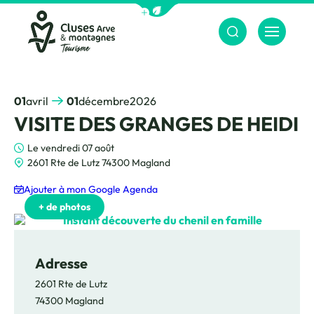
Afficher la barre de navigation du m
Menu
Cluses Arve &amp; montagnes
01
avril
01
décembre
2026
VISITE DES GRANGES DE HEIDI
Le vendredi 07 août
2601 Rte de Lutz 74300 Magland
Ajouter à mon Google Agenda
Granges de Heidi
Granges de Heidi
+ de photos
Instant découverte du chenil en fa
Adresse
2601 Rte de Lutz
74300 Magland