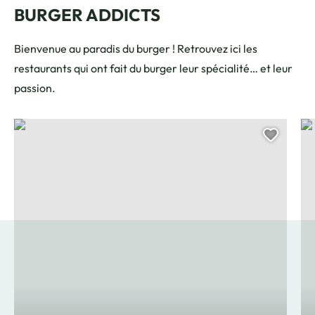
BURGER ADDICTS
Bienvenue au paradis du burger ! Retrouvez ici les
restaurants qui ont fait du burger leur spécialité… et leur
passion.
The Roster, © Dragos Nistor's images
Bel
Ajoute