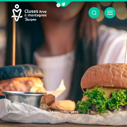
Afficher la barre de navigation du m
Menu
Cluses Arve &amp; montagnes
Accueil
Les meilleurs spots burgers