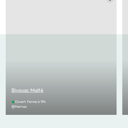
Ajoute
Bivouac Malté
Ouvert. Ferme à 19h
Marnaz