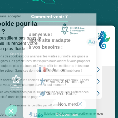
Comment venir ?
Made with
by
IRIS Interactive
Mentions légales
-
Politique de confidentialité
-
Plan du site
-
Accessibilité numérique
-
Gestion des cookies
Ce site est protégé par reCAPTCHA. Les
règles de confidentialité
et les
conditions d'utilisation
de Google s'appliquent.