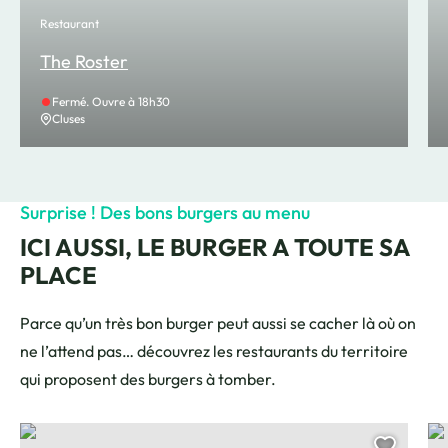
Restaurant
The Roster
Fermé. Ouvre à 18h30
Cluses
Surprise ! Des bons burgers au menu
ICI AUSSI, LE BURGER A TOUTE SA
PLACE
Parce qu’un très bon burger peut aussi se cacher là où on
ne l’attend pas… découvrez les restaurants du territoire
qui proposent des burgers à tomber.
Bivouac Malté, © Bivouac Malté
Sur