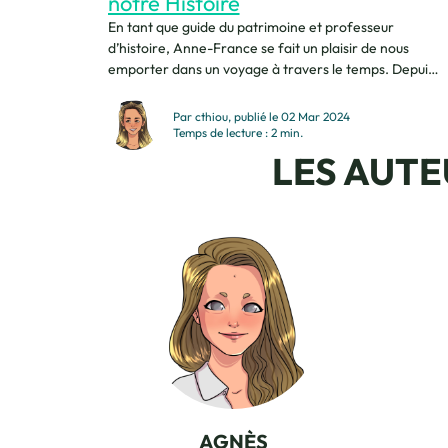
notre Histoire
En tant que guide du patrimoine et professeur
d’histoire, Anne-France se fait un plaisir de nous
emporter dans un voyage à travers le temps. Depuis
plus de 25 ans, elle a fait de l’Histoire sa vocation.
Passionnée d’histoire « À travers différents voyages,
Par cthiou, publié le 02 Mar 2024
j’ai pu découvrir, motivée par ma curiosité, la richesse
Temps de lecture : 2 min.
et la diversité du...
LES AUTE
AGNÈS