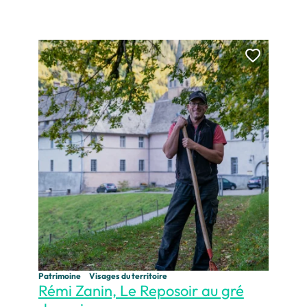
outer cette page au carnet de voyage ?
Ajouter
Patrimoine
Visages du territoire
Rémi Zanin, Le Reposoir au gré