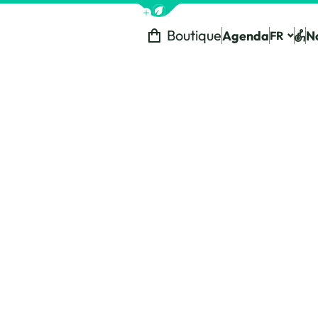
Afficher la barre de navigation 
Boutique
Agenda
N
FR
Tou