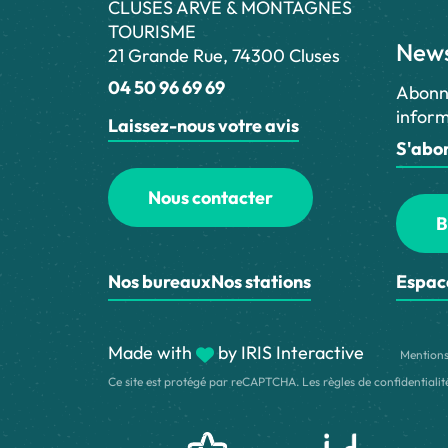
CLUSES ARVE & MONTAGNES
TOURISME
News
21 Grande Rue, 74300 Cluses
04 50 96 69 69
Abonn
inform
Laissez-nous votre avis
S'abo
Nous contacter
B
Nos bureaux
Nos stations
Espac
Made with
by
IRIS Interactive
Mentions
Ce site est protégé par reCAPTCHA. Les
règles de confidentialit