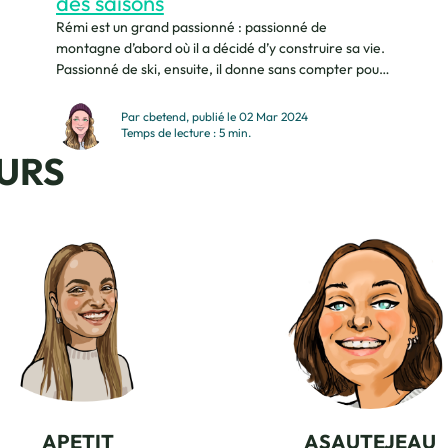
des saisons
Rémi est un grand passionné : passionné de
montagne d’abord où il a décidé d’y construire sa vie.
Passionné de ski, ensuite, il donne sans compter pour
le bon fonctionnement de la station de ski de son
village. Passionné par Le Reposoir, enfin, où il aime
Par cbetend, publié le 02 Mar 2024
partager de bons moments entre ses amis, sa
Temps de lecture : 5 min.
famille...
URS
APETIT
ASAUTEJEAU