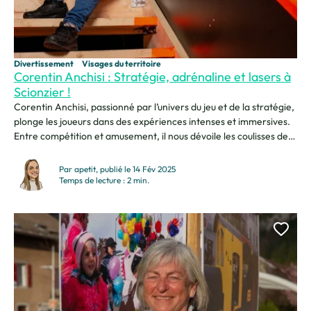
Divertissement
Visages du territoire
Corentin Anchisi : Stratégie, adrénaline et lasers à
Scionzier !
Corentin Anchisi, passionné par l’univers du jeu et de la stratégie,
plonge les joueurs dans des expériences intenses et immersives.
Entre compétition et amusement, il nous dévoile les coulisses de
cette aventure laser ! Je m’appelle Corentin Anchisi, j’ai 30 ans et
je suis responsable de salle au Laser Game de Scionzier.
Par apetit, publié le 14 Fév 2025
SCIONZIER COMME TERRAIN...
Temps de lecture : 2 min.
Ajou