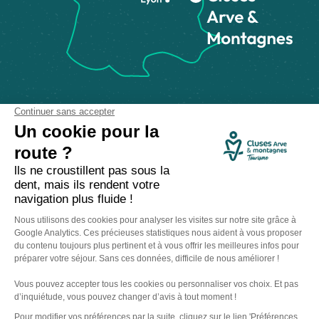
Comment venir ?
Made with
by
IRIS Interactive
Mentions légales
-
Politique de confidentialité
-
Plan du site
-
Accessibilité numérique
-
Gestion des cookies
Ce site est protégé par reCAPTCHA. Les
règles de confidentialité
et les
conditions d'utilisation
de Google s'appliquent.