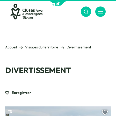
Afficher la barre de navigation du m
Menu
Cluses Arve &amp; montagnes
Accueil
Visages du territoire
Divertissement
DIVERTISSEMENT
Enregistrer
Ce contenu contient une vidéo
Ajou