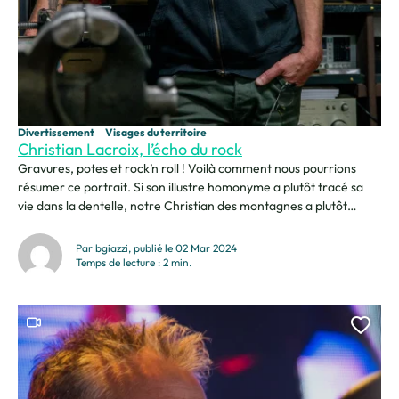
Divertissement
Visages du territoire
Christian Lacroix, l’écho du rock
Gravures, potes et rock’n roll ! Voilà comment nous pourrions
résumer ce portrait. Si son illustre homonyme a plutôt tracé sa
vie dans la dentelle, notre Christian des montagnes a plutôt
trouvé sa voie dans le monde de l’industrie et de la musique…avec
succès ! Le festival Musiques en Stock est devenu LA référence
Par bgiazzi, publié le 02 Mar 2024
des...
Temps de lecture : 2 min.
Ce contenu contient une vidéo
Ajou