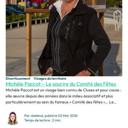
Divertissement
Visages du territoire
Michèle Paccot – Le sourire du Comité des Fêtes
Michèle Paccot est un visage bien connu de Cluses et pour cause :
elle œuvre depuis des années dans le milieu associatif et plus
particulièrement au sein du fameux « Comité des fêtes »… Le
bénévolat lui va bien et la rend vivante. Impossible de ne pas
croiser son sourire lors d’une manifestation clusienne. Il est
Par cbetend, publié le 02 Mar 2024
difficile pour...
Temps de lecture : 2 min.