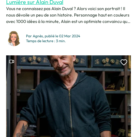
Lumière sur Alain Duval
Vous ne connaissez pas Alain Duval ? Alors voici son portrait ! Il
nous dévoile un peu de son histoire. Personnage haut en couleurs
avec 1000 idées à la minute, Alain est un optimiste convaincu que
la vie est belle et que le bonheur est à la portée de chacun. Pas
une minute à perdre,...
Par Agnès, publié le 02 Mar 2024
Temps de lecture : 3 min.
Ce contenu contient une vidéo
Ajou