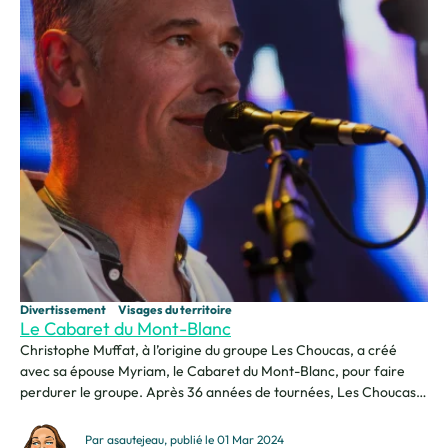
Divertissement
Visages du territoire
Le Cabaret du Mont-Blanc
Christophe Muffat, à l’origine du groupe Les Choucas, a créé
avec sa épouse Myriam, le Cabaret du Mont-Blanc, pour faire
perdurer le groupe. Après 36 années de tournées, Les Choucas
s’installent à Cluses. Christophe : Bonjour, je suis Christophe
Muffat, le fondateur des Choucas. Je suis également à l’origine
Par asautejeau, publié le 01 Mar 2024