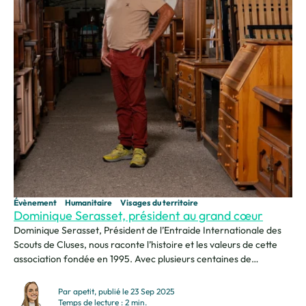
Évènement
Humanitaire
Visages du territoire
Dominique Serasset, président au grand cœur
Dominique Serasset, Président de l’Entraide Internationale des
Scouts de Cluses, nous raconte l’histoire et les valeurs de cette
association fondée en 1995. Avec plusieurs centaines de
bénévoles mobilisés, l’équipe organise chaque semaine des
ventes solidaires dont les bénéfices soutiennent des actions
Par apetit, publié le 23 Sep 2025
humanitaires à travers le monde. Je suis Dominique Serasset,
Temps de lecture : 2 min.