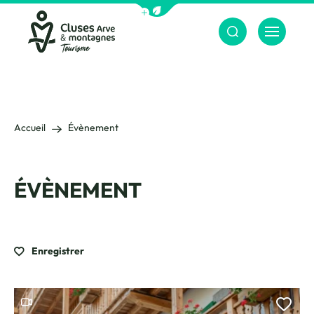
Afficher la barre de navigation du m
Menu
Cluses Arve &amp; montagnes
Accueil
Évènement
ÉVÈNEMENT
Enregistrer
Ce contenu contient une vidéo
Ajou