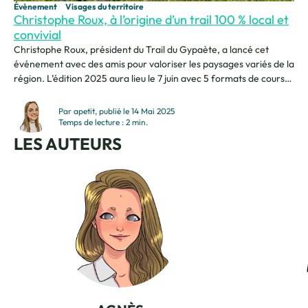
Évènement
Visages du territoire
Christophe Roux, à l’origine d’un trail 100 % local et
convivial
Christophe Roux, président du Trail du Gypaète, a lancé cet
événement avec des amis pour valoriser les paysages variés de la
région. L’édition 2025 aura lieu le 7 juin avec 5 formats de course
allant de 14,5km à 77km. Le tout dans un cadre naturel, entre lacs
et sommets. Je m’appelle Christophe Roux et je...
Par apetit, publié le 14 Mai 2025
Temps de lecture : 2 min.
LES AUTEURS