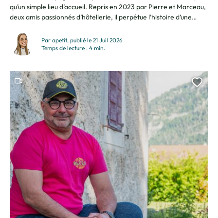
qu’un simple lieu d’accueil. Repris en 2023 par Pierre et Marceau,
deux amis passionnés d’hôtellerie, il perpétue l’histoire d’une
ancienne ferme d’alpage devenue un lieu de partage, de
rencontres et de célébrations. Ils nous ouvrent les portes de leur
Par apetit, publié le 21 Juil 2026
univers et nous...
Temps de lecture : 4 min.
Ce contenu contient une vidéo
Ajou