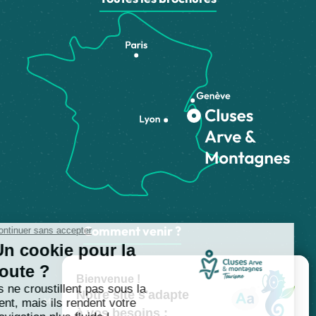
Comment venir ?
Made with
by
IRIS Interactive
Mentions légales
-
Politique de confidentialité
-
Plan du site
-
Accessibilité numérique
-
Gestion des cookies