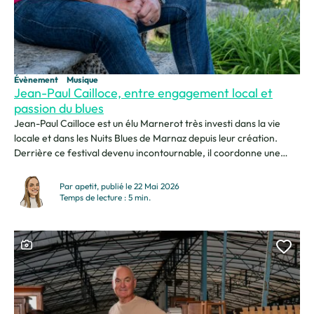
Évènement
Musique
Jean-Paul Cailloce, entre engagement local et
passion du blues
Jean-Paul Cailloce est un élu Marnerot très investi dans la vie
locale et dans les Nuits Blues de Marnaz depuis leur création.
Derrière ce festival devenu incontournable, il coordonne une
organisation massive portée par les élus, les bénévoles et les
services municipaux. Pour lui, l’événement repose avant tout sur
Par apetit, publié le 22 Mai 2026
l’humain, la convivialité et le plaisir...
Temps de lecture : 5 min.
Ce contenu contient une galerie photo
Ajou