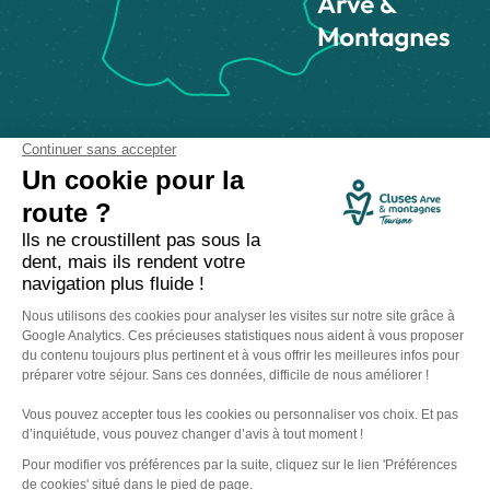
Comment venir ?
Made with
by
IRIS Interactive
Mentions légales
-
Politique de confidentialité
-
Plan du site
-
Accessibilité numérique
-
Gestion des cookies
Ce site est protégé par reCAPTCHA. Les
règles de confidentialité
et les
conditions d'utilisation
de Google s'appliquent.