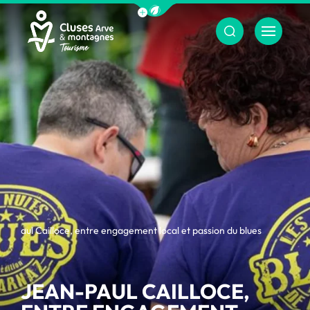
Afficher la barre de navigation du m
Menu
Cluses Arve &amp; montagnes
an-Paul Cailloce, entre engagement local et passion du blues
JEAN-PAUL CAILLOCE,