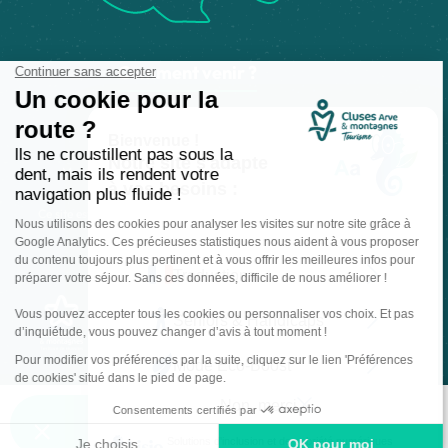
Comment venir ?
Made with
by
IRIS Interactive
Mentions légales
-
Politique de confidentialité
-
Plan du site
-
Accessibilité numérique
-
Gestion des cookies
Ce site est protégé par reCAPTCHA. Les
règles de confidentialité
et les
conditions d'utilisation
de Google s'appliquent.
Contact