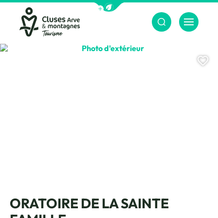
Afficher la barre de navigation du m
Menu
Cluses Arve &amp; montagnes
Photo d'extérieur, © Charles Savo
Aj
ORATOIRE DE LA SAINTE