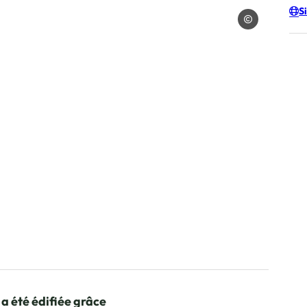
S
Charles Savouret
rles Savouret
es Savouret
 a été édifiée grâce