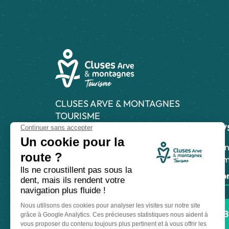
CLUSES ARVE & MONTAGNES
TOURISME
News
21 Grande Rue, 74300 Cluses
04 50 96 69 69
Abonn
inform
Laissez-nous votre avis
S'abo
Nous contacter
B