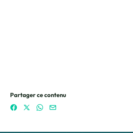
Partager ce contenu
Partager sur Facebook (nouvelle fenêtre)
Partager sur X / Twitter (nouvelle fenêtre)
Partager sur WhatsApp
Partager par mail