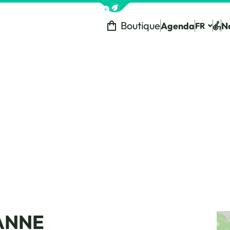
Afficher la barre de navigation 
Boutique
Agenda
N
FR
Tou
ANNE