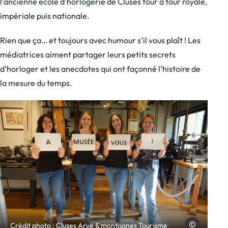
l’ancienne école d’horlogerie de Cluses tour à tour royale,
impériale puis nationale.
Rien que ça… et toujours avec humour s’il vous plaît ! Les
médiatrices aiment partager leurs petits secrets
d’horloger et les anecdotes qui ont façonné l’histoire de
la mesure du temps.
Photo, © Cluses A
Cluses Arve & 
Crédit photo : Cluses Arve & montagnes Tourisme