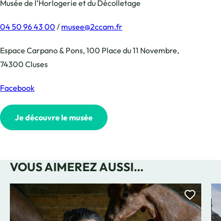
Musée de l’Horlogerie et du Décolletage
04 50 96 43 00
/
musee@2ccam.fr
Espace Carpano & Pons, 100 Place du 11 Novembre,
74300 Cluses
Facebook
Je découvre le musée
VOUS AIMEREZ AUSSI…
Ajoute