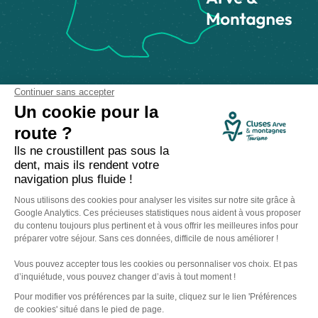
Comment venir ?
Made with
by
IRIS Interactive
Mentions légales
-
Politique de confidentialité
-
Plan du site
-
Accessibilité numérique
-
Gestion des cookies
Ce site est protégé par reCAPTCHA. Les
règles de confidentialité
et les
conditions d'utilisation
de Google s'appliquent.