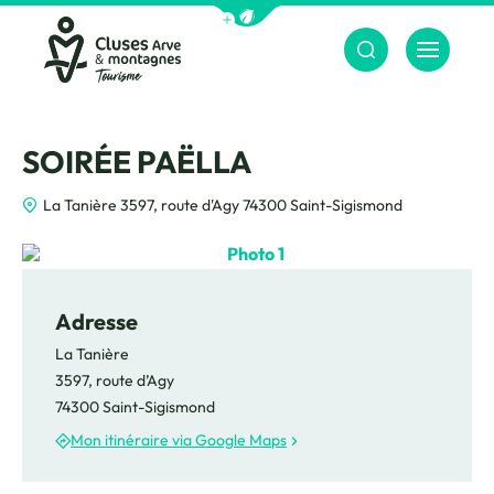
Afficher la barre de navigation du m
Menu
Cluses Arve &amp; montagnes
SOIRÉE PAËLLA
La Tanière 3597, route d'Agy 74300 Saint-Sigismond
Photo 1
Adresse
La Tanière
3597, route d’Agy
74300 Saint-Sigismond
Mon itinéraire via Google Maps