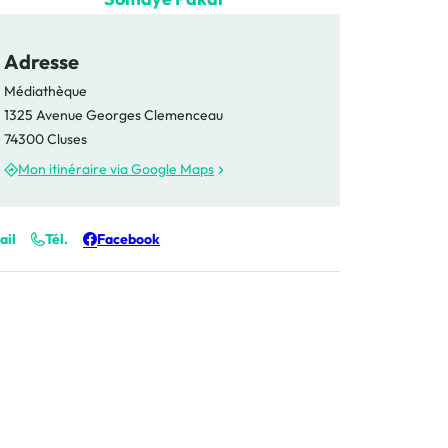
Somaye Pakar, © Somaye Pakar
alie Petit, © Nathalie Petit
ard Zambaz, © Gérard Zambaz
ah Bouchet, © Farah Bouchet
Adresse
dence Sans souci, © Résidence Sans souci
Médiathèque
1325 Avenue Georges Clemenceau
74300 Cluses
Mon itinéraire via Google Maps
ail
Tél.
Facebook