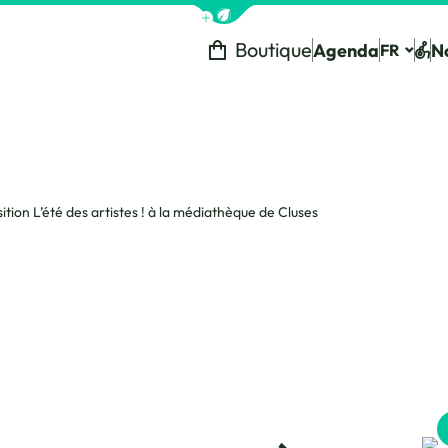
Afficher la barre de navigation 
Boutique
Agenda
N
FR
Tou
ition L’été des artistes ! à la médiathèque de Cluses
Nathalie Peti
Gérard Zam
Farah Bouch
Résidence Sa