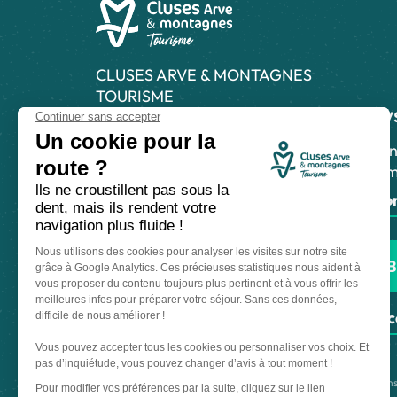
CLUSES ARVE & MONTAGNES
TOURISME
News
21 Grande Rue, 74300 Cluses
04 50 96 69 69
Abonn
inform
Laissez-nous votre avis
S'abo
Nous contacter
B
Nos bureaux
Nos stations
Espac
Made with
by
IRIS Interactive
Mentions