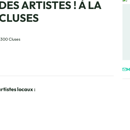
DES ARTISTES ! À LA
CLUSES
Nath
Gér
Far
Rési
300 Cluses
M
tistes locaux :