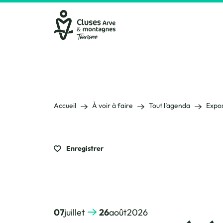
Cluses Arve &amp; montagnes
Accueil
À voir à faire
Tout l’agenda
Expos
Enregistrer
07
juillet
26
août
2026