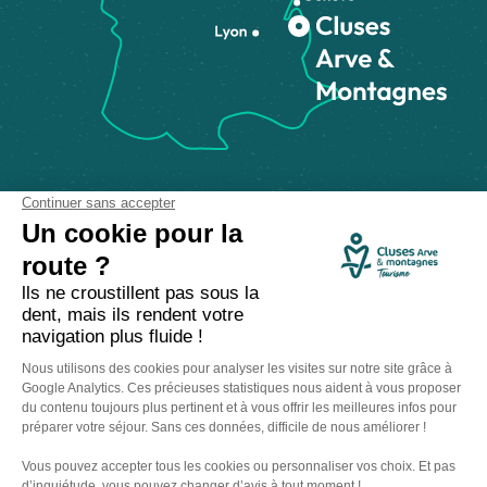
Comment venir ?
Made with
by
IRIS Interactive
Mentions légales
-
Politique de confidentialité
-
Plan du site
-
Accessibilité numérique
-
Gestion des cookies
Ce site est protégé par reCAPTCHA. Les
règles de confidentialité
et les
conditions d'utilisation
de Google s'appliquent.