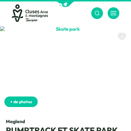
Afficher la barre de navigation du m
Menu
Cluses Arve &amp; montagnes
Skate park, © CAMT
Aj
+ de photos
Magland
PUMPTRACK ET SKATE PARK