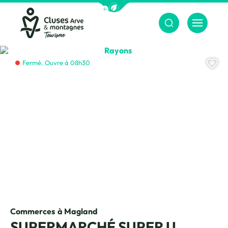
Afficher la barre de navigation du m
Menu
Cluses Arve &amp; montagnes
Rayons, © Pixabay
Aj
Fermé. Ouvre à 08h30
Commerces
à Magland
SUPERMARCHÉ SUPER U