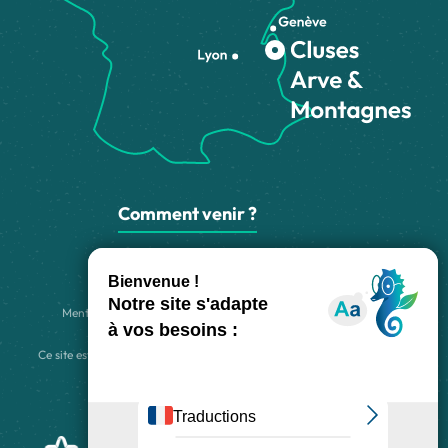
Comment venir ?
Made with
by
IRIS Interactive
Mentions légales
-
Politique de confidentialité
-
Plan du site
-
Accessibilité numérique
-
Gestion des cookies
Ce site est protégé par reCAPTCHA. Les
règles de confidentialité
et les
conditions d'utilisation
de Google s'appliquent.