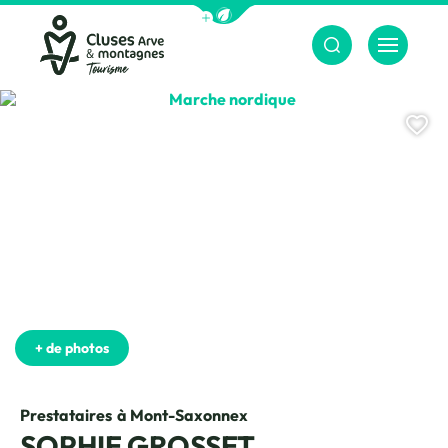
Afficher la barre de navigation du m
Menu
Cluses Arve &amp; montagnes
Marche nordique, © Apirando
Aj
+ de photos
Prestataires
à Mont-Saxonnex
SOPHIE GROSSET