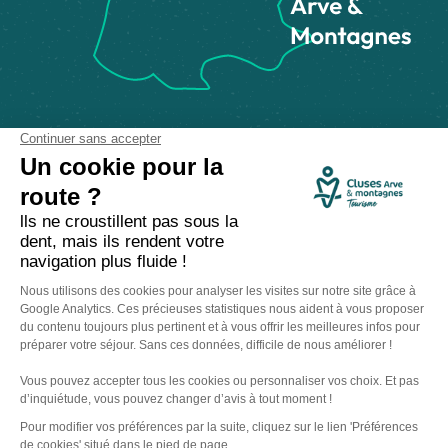
Comment venir ?
Made with
by
IRIS Interactive
Mentions légales
-
Politique de confidentialité
-
Plan du site
-
Accessibilité numérique
-
Gestion des cookies
Ce site est protégé par reCAPTCHA. Les
règles de confidentialité
et les
conditions d'utilisation
de Google s'appliquent.