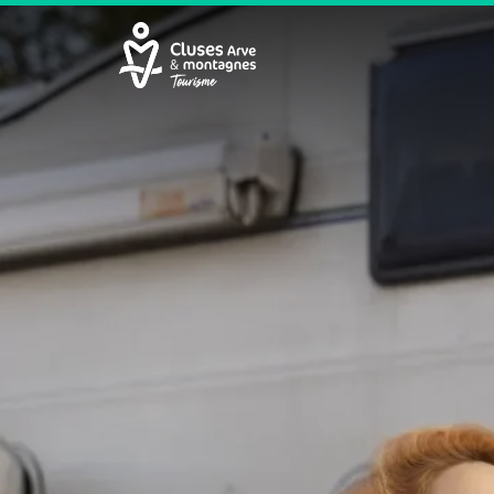
Cluses Arve &amp; montagnes