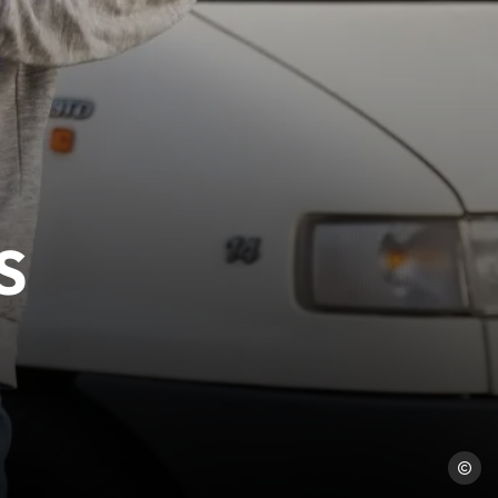
S
Freepik