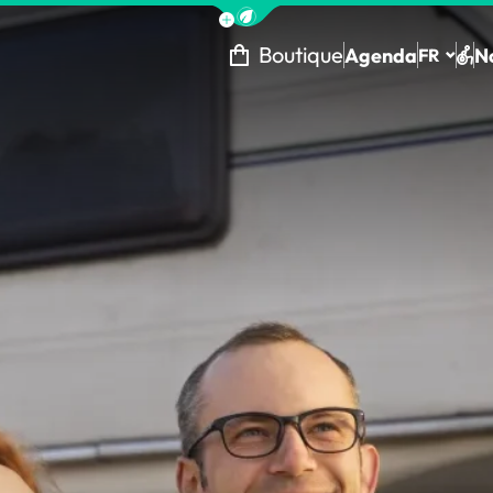
Afficher la barre de navigation 
Boutique
Agenda
N
FR
Tou