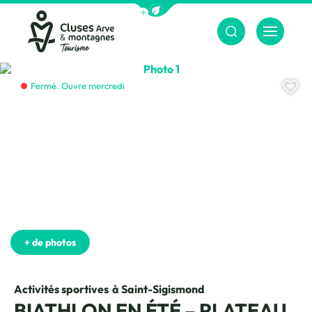
Afficher la barre de navigation du m
Menu
Cluses Arve &amp; montagnes
Photo 1, © Centre Nordique
Aj
Fermé. Ouvre mercredi
+ de photos
Activités sportives
à Saint-Sigismond
BIATHLON EN ÉTÉ – PLATEAU