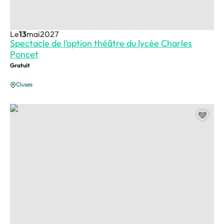
Le
13
mai
2027
Spectacle de l’option théâtre du lycée Charles
Poncet
Gratuit
Cluses
Mondiaux UCI 2027 – BMX Freestyle Flatland, © Matthieu Metivet
Ajou