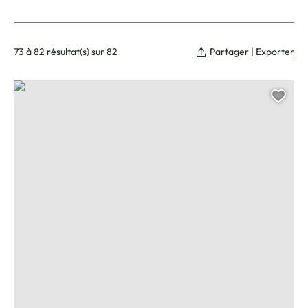
73 à 82 résultat(s) sur 82
Partager | Exporter
Joga Bonito Moncef Zebiri
Ajou