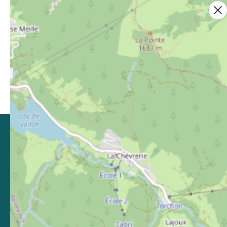
Ce contenu vous a été utile ?
6
Enregistrer
Ce contenu vous a été utile
Ce contenu ne vous a pas été utile
Partager ce contenu
Partager sur Facebook (nouvelle fenêtre)
Partager sur X / Twitter (nouvelle fen
Partager sur WhatsApp
Partager par mail
CLUSES ARVE & MONTAGNES