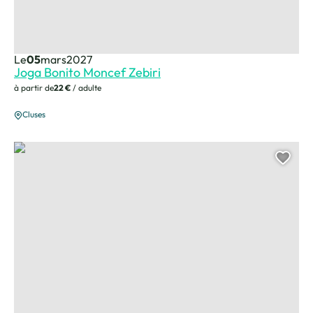
Le
05
mars
2027
Joga Bonito Moncef Zebiri
à partir de
22 €
/ adulte
Cluses
Manu Tchao – Les Chansonniers
Ajou