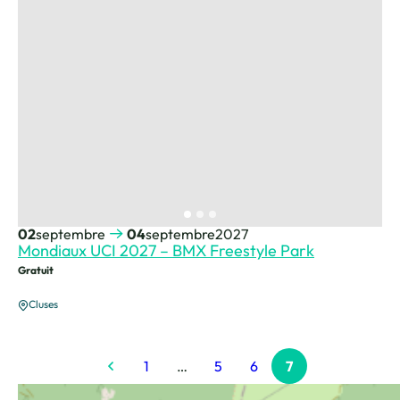
02
septembre
04
septembre
2027
Mondiaux UCI 2027 – BMX Freestyle Park
Gratuit
Cluses
1
…
5
6
7