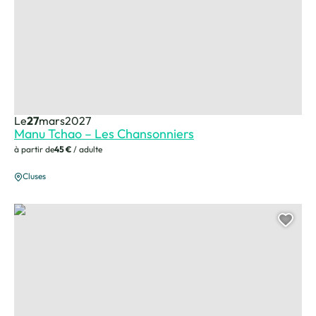
Le
27
mars
2027
Manu Tchao – Les Chansonniers
à partir de
45 €
/ adulte
Cluses
Le Petit Prince – Cie le vélo volé
Ajou