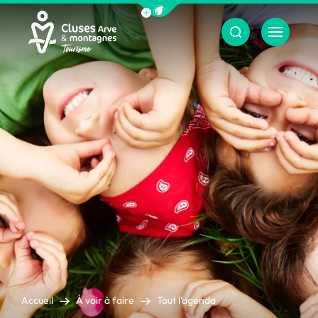
Afficher la barre de navigation du m
Menu
Cluses Arve &amp; montagnes
Accueil
À voir à faire
Tout l’agenda