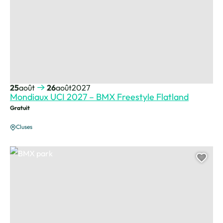
25
août
26
août
2027
Mondiaux UCI 2027 – BMX Freestyle Flatland
Gratuit
Cluses
BMX park, © Alex Whitehead
Ajou