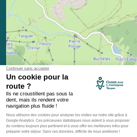
Comment venir ?
Made with
by
IRIS Interactive
Mentions légales
-
Politique de confidentialité
-
Plan du site
-
Accessibilité numérique
-
Gestion des cookies
Ce site est protégé par reCAPTCHA. Les
règles de confidentialité
et les
conditions d'utilisation
de Google s'appliquent.