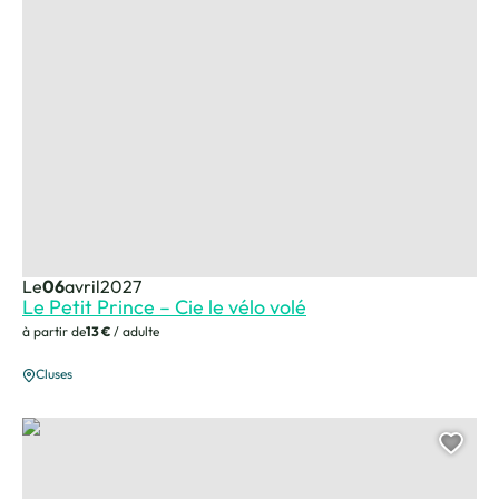
Le
06
avril
2027
Le Petit Prince – Cie le vélo volé
à partir de
13 €
/ adulte
Cluses
Amour & Cigarettes
Ajou