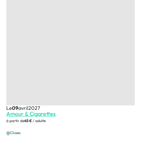
Le
09
avril
2027
Amour & Cigarettes
à partir de
45 €
/ adulte
Cluses