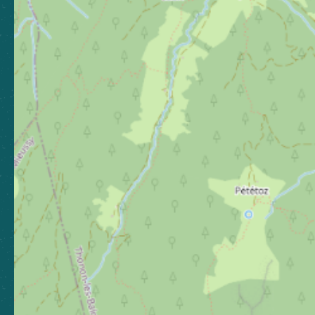
TOURISME
21 Grande Rue, 74300 Cluses
04 50 96 69 69
Laissez-nous votre avis
Nous contacter
Nos bureaux
Nos stations
Newsletter
Abonnez-vous pour rester
informé, et continuer à vibrer !
S'abonner