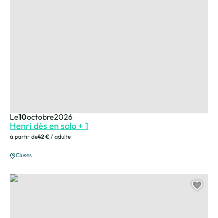
Le
10
octobre
2026
Henri dès en solo + 1
à partir de
42 €
/ adulte
Cluses
De l’addiction aux écrans au titre de champion de BMX Joris Bretagn
Ajou