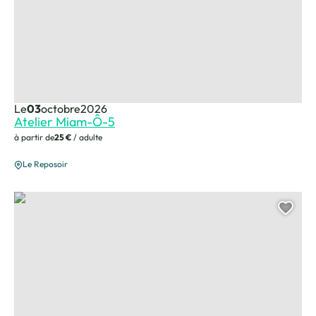
Le
03
octobre
2026
Atelier Miam-Ô-5
à partir de
25 €
/ adulte
Le Reposoir
Henri dès en solo + 1
Ajou