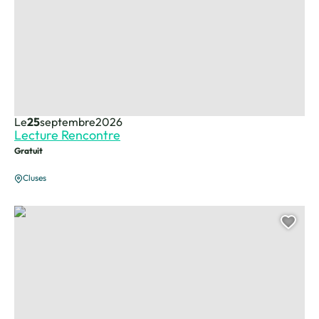
Le
25
septembre
2026
Lecture Rencontre
Gratuit
Cluses
Fête patronale de la Saint-Maurice, © Noel Uroz
Ajou