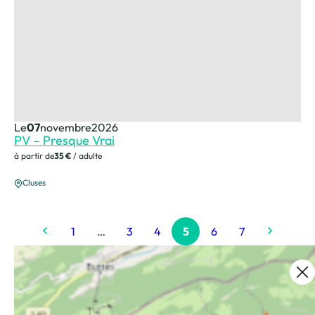
Le
07
novembre
2026
PV – Presque Vrai
à partir de
35 €
/ adulte
Cluses
1
…
3
4
5
6
7
Ce contenu vous a été utile ?
6
Enregistrer