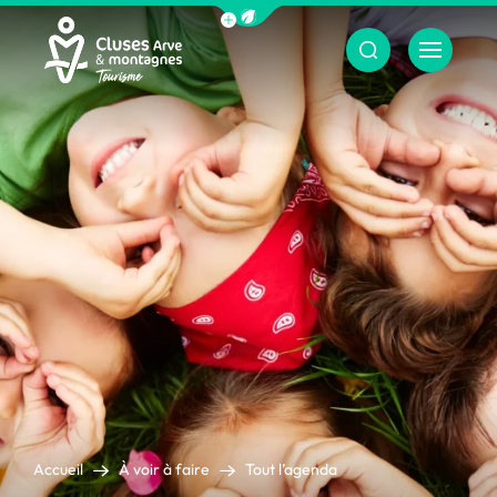
Afficher la barre de navigation du m
Menu
Cluses Arve &amp; montagnes
Accueil
À voir à faire
Tout l’agenda