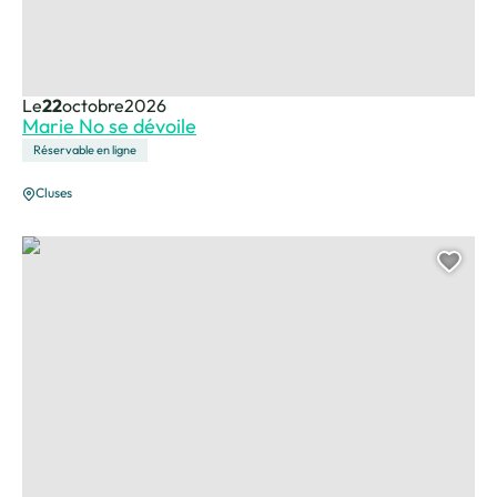
Le
22
octobre
2026
Marie No se dévoile
Réservable en ligne
Cluses
PV – Presque Vrai
Ajou