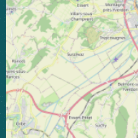
Laissez-nous votre avis
Nous contacter
Nos bureaux
Nos stations
Newsletter
Abonnez-vous pour rester
informé, et continuer à vibrer !
S'abonner
Boutique
Espace presse
Espace pro