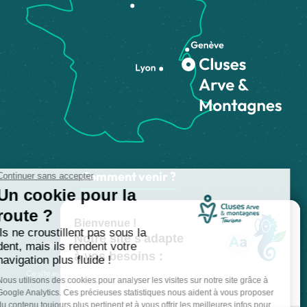
Comment venir ?
Made with
by
IRIS Interactive
Mentions légales
-
Politique de confidentialité
-
Plan du site
-
Accessibilité numérique
-
Gestion des cookies
Ce site est protégé par reCAPTCHA. Les
règles de confidentialité
et les
conditions d'utilisation
de Google s'appliquent.