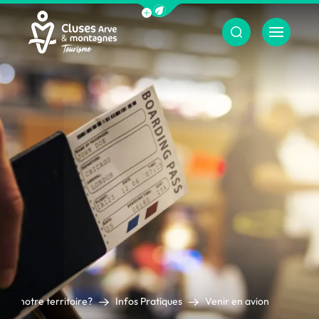
Afficher la barre de navigation du m
Menu
Cluses Arve &amp; montagnes
sur notre territoire?
Infos Pratiques
Venir en avion