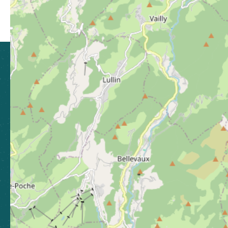
Partager sur Facebook (nouvelle fenêtre)
Partager sur X / Twitter (nouvelle fen
Partager sur WhatsApp
Partager par mail
CLUSES ARVE & MONTAGNES
TOURISME
21 Grande Rue, 74300 Cluses
04 50 96 69 69
Laissez-nous votre avis