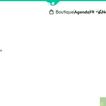
Afficher la barre de navigation 
Boutique
Agenda
N
FR
Tou
na