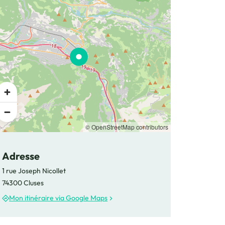
montagnes Tourisme
tagnes Tourisme
montagnes Tourisme
© OpenStreetMap contributors
Adresse
1 rue Joseph Nicollet
tagnes Tourisme
74300 Cluses
Mon itinéraire via Google Maps