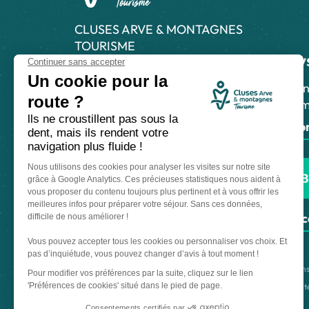
CLUSES ARVE & MONTAGNES
TOURISME
News
21 Grande Rue, 74300 Cluses
04 50 96 69 69
Abonn
inform
Laissez-nous votre avis
S'abo
Nous contacter
B
Nos bureaux
Nos stations
Espac
Made with
by
IRIS Interactive
Mentions
Ce site est protégé par reCAPTCHA. Les
règles de confidentialit