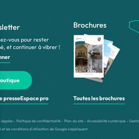
Brochures
letter
ez-vous pour rester
é, et continuer à vibrer !
nner
outique
e presse
Espace pro
Toutes les brochures
 légales
-
Politique de confidentialité
-
Plan du site
-
Accessibilité numérique
-
Gesti
é
et les
conditions d'utilisation
de Google s'appliquent.