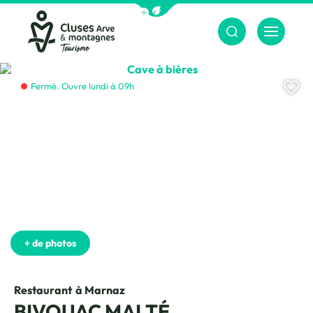
Afficher la barre de navigation du m
Menu
Cluses Arve &amp; montagnes
Cave à bières, © CAMT
Aj
Fermé. Ouvre lundi à 09h
La terrasse, © CAMT
+ de photos
Restaurant
à Marnaz
BIVOUAC MALTÉ