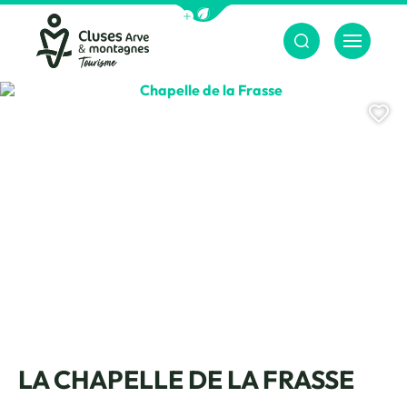
Afficher la barre de navigation du m
Menu
Cluses Arve &amp; montagnes
Chapelle de la Frasse, © CAMT
Aj
LA CHAPELLE DE LA FRASSE