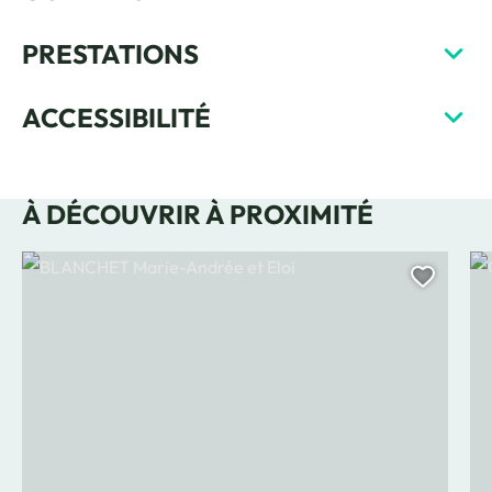
PRESTATIONS
ACCESSIBILITÉ
À DÉCOUVRIR À PROXIMITÉ
BLANCHET Marie-Andrée et Eloi, © Marie-Andrée Blanchet
Ch
Ajoute