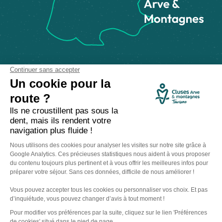
Comment venir ?
Made with
by
IRIS Interactive
Mentions légales
-
Politique de confidentialité
-
Plan du site
-
Accessibilité numérique
-
Gestion des cookies
Ce site est protégé par reCAPTCHA. Les
règles de confidentialité
et les
conditions d'utilisation
de Google s'appliquent.