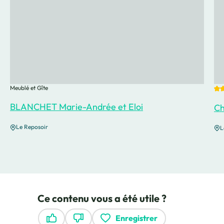
2 é
Meublé et Gîte
BLANCHET Marie-Andrée et Eloi
Ch
Le Reposoir
L
Ce contenu vous a été utile ?
Enregistrer