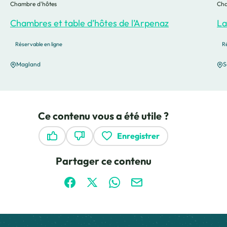
Chambre d'hôtes
Cha
Chambres et table d’hôtes de l’Arpenaz
La
Réservable en ligne
Ré
Magland
S
Ce contenu vous a été utile ?
Enregistrer
Ce contenu vous a été utile
Ce contenu ne vous a pas été utile
Partager ce contenu
Partager sur Facebook (nouvelle fenêtre)
Partager sur X / Twitter (nouvelle fen
Partager sur WhatsApp
Partager par mail