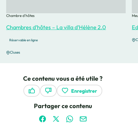
Chambre d'hôtes
Meu
Chambres d’hôtes – La villa d’Hélène 2.0
Ed
C
Réservable en ligne
Cluses
Ce contenu vous a été utile ?
Enregistrer
Ce contenu vous a été utile
Ce contenu ne vous a pas été utile
Partager ce contenu
Partager sur Facebook (nouvelle fenêtre)
Partager sur X / Twitter (nouvelle fen
Partager sur WhatsApp
Partager par mail