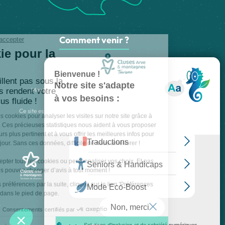
Comment venir ?
Made with
by
IRIS Interactive
Mentions légales
-
Politique de confidentialité
-
Plan du site
-
Accessibilité numérique
-
Gestion des cookies
Ce site est protégé par reCAPTCHA. Les
règles de confidentialité
et les
conditions d'utilisation
de Google s'appliquent.