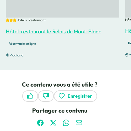
3 étoiles
Hôt
Hôtel – Restaurant
Hô
Hôtel-restaurant le Relais du Mont-Blanc
Ré
Réservable en ligne
M
Magland
Ce contenu vous a été utile ?
Enregistrer
Ce contenu vous a été utile
Ce contenu ne vous a pas été utile
Partager ce contenu
Partager sur Facebook (nouvelle fenêtre)
Partager sur X / Twitter (nouvelle fen
Partager sur WhatsApp
Partager par mail